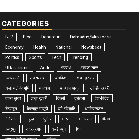
CATEGORIES
BJP
Blog
Dehardun
Dehradun/Mussoorie
Economy
Health
National
Newsbeat
Politics
Sports
Tech
Trending
Uttarakhand
World
अपराध
आपका शहर
उत्तरकाशी
उत्तराखंड
ऋषिकेश
खबर हटकर
चलो चले देवभूमि
चारधाम
चारधाम यात्रा
ट्रेंडिंग खबरें
ताज़ा ख़बर
ताज़ा ख़बरें
दिल्ली
दुर्घटना
देश-विदेश
देहरादून
देहरादून/मसूरी
धर्म-संस्कृति
धामी सरकार
नैनीताल
न्यूज़
पुलिस
भारत
मनोरंजन
मौसम
रुद्रपुर
रुद्रप्रयाग
वर्ल्ड न्यूज़
शिक्षा