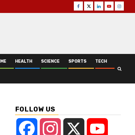
Facebook
Twitter
Linkedin
Youtube
Instagr
IME
HEALTH
SCIENCE
SPORTS
TECH
FOLLOW US
Facebook
Instagram
X
YouTube