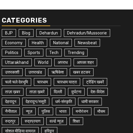
CATEGORIES
BJP
Blog
Dehardun
Dehradun/Mussoorie
Economy
Health
National
Newsbeat
Politics
Sports
Tech
Trending
Uttarakhand
World
अपराध
आपका शहर
उत्तरकाशी
उत्तराखंड
ऋषिकेश
खबर हटकर
चलो चले देवभूमि
चारधाम
चारधाम यात्रा
ट्रेंडिंग खबरें
ताज़ा ख़बर
ताज़ा ख़बरें
दिल्ली
दुर्घटना
देश-विदेश
देहरादून
देहरादून/मसूरी
धर्म-संस्कृति
धामी सरकार
नैनीताल
न्यूज़
पुलिस
भारत
मनोरंजन
मौसम
रुद्रपुर
रुद्रप्रयाग
वर्ल्ड न्यूज़
शिक्षा
सोशल मीडिया वायरल
हरिद्वार