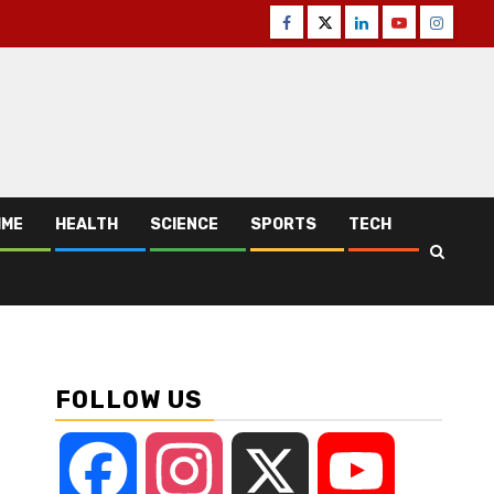
Facebook
Twitter
Linkedin
Youtube
Instagr
IME
HEALTH
SCIENCE
SPORTS
TECH
FOLLOW US
Facebook
Instagram
X
YouTube