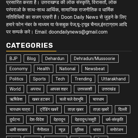
प्रसारित करता है। उत्तराखण्ड की लोक संस्कृति, विरासतों, लोक
परंपराओ के साथ-साथ आर्थिक, सामाजिक राजनीतिक व धार्मिक
गतिविधियों का सजग प्रहरी है। Doon Daily News से जुड़ने के लिए
हमारे फोन नंबर के माध्यम या फेसबुक पेज,यू-ट्यूब चैनल,इंस्टाग्राम आदि
पर सम्पर्क करे। Email: doondailynews@gmail.com
CATEGORIES
BJP
Blog
Dehardun
Dehradun/Mussoorie
Economy
Health
National
Newsbeat
Politics
Sports
Tech
Trending
Uttarakhand
World
अपराध
आपका शहर
उत्तरकाशी
उत्तराखंड
ऋषिकेश
खबर हटकर
चलो चले देवभूमि
चारधाम
चारधाम यात्रा
ट्रेंडिंग खबरें
ताज़ा ख़बर
ताज़ा ख़बरें
दिल्ली
दुर्घटना
देश-विदेश
देहरादून
देहरादून/मसूरी
धर्म-संस्कृति
धामी सरकार
नैनीताल
न्यूज़
पुलिस
भारत
मनोरंजन