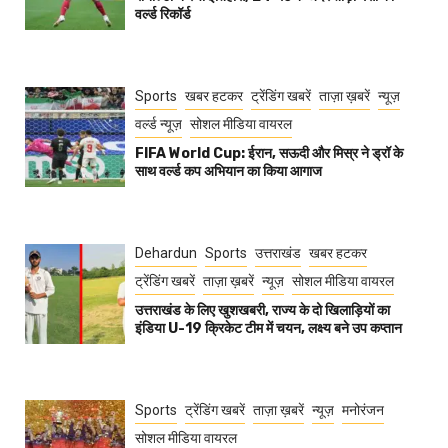
वर्ल्ड रिकॉर्ड
Sports
खबर हटकर
ट्रेंडिंग खबरें
ताज़ा ख़बरें
न्यूज़
वर्ल्ड न्यूज़
सोशल मीडिया वायरल
FIFA World Cup: ईरान, सऊदी और मिस्र ने ड्रॉ के
साथ वर्ल्ड कप अभियान का किया आगाज
Dehardun
Sports
उत्तराखंड
खबर हटकर
ट्रेंडिंग खबरें
ताज़ा ख़बरें
न्यूज़
सोशल मीडिया वायरल
उत्तराखंड के लिए खुशखबरी, राज्य के दो खिलाड़ियों का
इंडिया U-19 क्रिकेट टीम में चयन, लक्ष्य बने उप कप्तान
Sports
ट्रेंडिंग खबरें
ताज़ा ख़बरें
न्यूज़
मनोरंजन
सोशल मीडिया वायरल