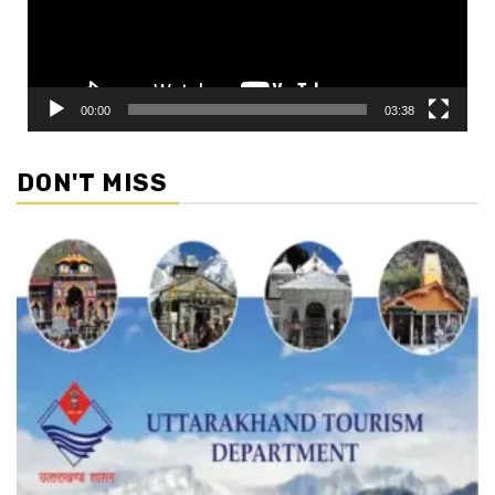
00:00
03:38
DON'T MISS