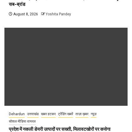
सब-ब्रांड
August 8, 2026
Yoshita Pandey
Dehardun
उत्तराखंड
खबर हटकर
ट्रेंडिंग खबरें
ताज़ा ख़बर
न्यूज़
सोशल मीडिया वायरल
प्रदेश में नकली डेयरी उत्पादों पर सख्ती, मिलावटखोरों पर कसेगा