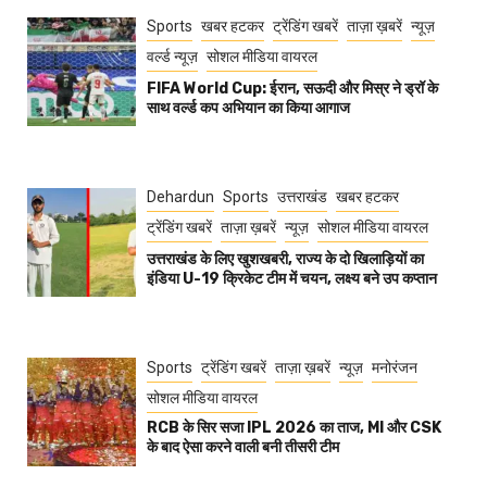
Sports
खबर हटकर
ट्रेंडिंग खबरें
ताज़ा ख़बरें
न्यूज़
वर्ल्ड न्यूज़
सोशल मीडिया वायरल
FIFA World Cup: ईरान, सऊदी और मिस्र ने ड्रॉ के
साथ वर्ल्ड कप अभियान का किया आगाज
Dehardun
Sports
उत्तराखंड
खबर हटकर
ट्रेंडिंग खबरें
ताज़ा ख़बरें
न्यूज़
सोशल मीडिया वायरल
उत्तराखंड के लिए खुशखबरी, राज्य के दो खिलाड़ियों का
इंडिया U-19 क्रिकेट टीम में चयन, लक्ष्य बने उप कप्तान
Sports
ट्रेंडिंग खबरें
ताज़ा ख़बरें
न्यूज़
मनोरंजन
सोशल मीडिया वायरल
RCB के सिर सजा IPL 2026 का ताज, MI और CSK
के बाद ऐसा करने वाली बनी तीसरी टीम