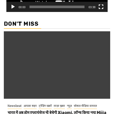
00:00
03:38
DON'T MISS
Newsbeat
आपका शहर
ट्रेंडिंग खबरें
ताज़ा ख़बर
न्यूज़
सोशल मीडिया वायरल
भारत में अब होम एप्लायंसेज भी बेचेगी Xiaomi, लॉन्च किया नया Mijia