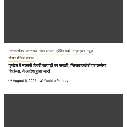
Dehardun
उत्तराखंड
खबर हटकर
ट्रेंडिंग खबरें
ताज़ा ख़बर
न्यूज़
सोशल मीडिया वायरल
प्रदेश में नकली डेयरी उत्पादों पर सख्ती, मिलावटखोरों पर कसेगा
शिकंजा, ये आदेश हुआ जारी
August 8, 2026
Yoshita Pandey