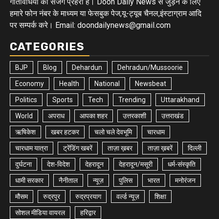
गतिविधियों का सजग प्रहरी है। Doon Daily News से जुड़ने के लिए
हमारे फोन नंबर के माध्यम या फेसबुक पेज,यू-ट्यूब चैनल,इंस्टाग्राम आदि
पर सम्पर्क करे। Email: doondailynews@gmail.com
CATEGORIES
BJP
Blog
Dehardun
Dehradun/Mussoorie
Economy
Health
National
Newsbeat
Politics
Sports
Tech
Trending
Uttarakhand
World
अपराध
आपका शहर
उत्तरकाशी
उत्तराखंड
ऋषिकेश
खबर हटकर
चलो चले देवभूमि
चारधाम
चारधाम यात्रा
ट्रेंडिंग खबरें
ताज़ा ख़बर
ताज़ा ख़बरें
दिल्ली
दुर्घटना
देश-विदेश
देहरादून
देहरादून/मसूरी
धर्म-संस्कृति
धामी सरकार
नैनीताल
न्यूज़
पुलिस
भारत
मनोरंजन
मौसम
रुद्रपुर
रुद्रप्रयाग
वर्ल्ड न्यूज़
शिक्षा
सोशल मीडिया वायरल
हरिद्वार