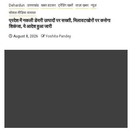
Dehardun
उत्तराखंड
खबर हटकर
ट्रेंडिंग खबरें
ताज़ा ख़बर
न्यूज़
सोशल मीडिया वायरल
प्रदेश में नकली डेयरी उत्पादों पर सख्ती, मिलावटखोरों पर कसेगा
शिकंजा, ये आदेश हुआ जारी
August 8, 2026
Yoshita Pandey