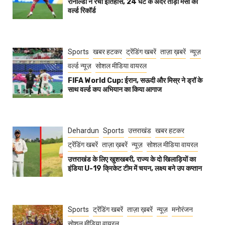
रोनाल्डो ने रचा इतिहास, 24 घंटे के अंदर तोड़ा मेसी का
वर्ल्ड रिकॉर्ड
Sports
खबर हटकर
ट्रेंडिंग खबरें
ताज़ा ख़बरें
न्यूज़
वर्ल्ड न्यूज़
सोशल मीडिया वायरल
FIFA World Cup: ईरान, सऊदी और मिस्र ने ड्रॉ के
साथ वर्ल्ड कप अभियान का किया आगाज
Dehardun
Sports
उत्तराखंड
खबर हटकर
ट्रेंडिंग खबरें
ताज़ा ख़बरें
न्यूज़
सोशल मीडिया वायरल
उत्तराखंड के लिए खुशखबरी, राज्य के दो खिलाड़ियों का
इंडिया U-19 क्रिकेट टीम में चयन, लक्ष्य बने उप कप्तान
Sports
ट्रेंडिंग खबरें
ताज़ा ख़बरें
न्यूज़
मनोरंजन
सोशल मीडिया वायरल