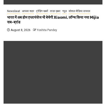
Newsbeat
आपका शहर
ट्रेंडिंग खबरें
ताज़ा ख़बर
न्यूज़
सोशल मीडिया वायरल
भारत में अब होम एप्लायंसेज भी बेचेगी Xiaomi, लॉन्च किया नया Mijia
सब-ब्रांड
August 8, 2026
Yoshita Pandey