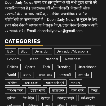
Doon Daily News राज्य, देश और दुनियाभर की सभी मुख्य खबरों को
प्रसारित करता है। उत्तराखण्ड की लोक संस्कृति, विरासतों, लोक
परंपराओ के साथ-साथ आर्थिक, सामाजिक राजनीतिक व धार्मिक
गतिविधियों का सजग प्रहरी है। Doon Daily News से जुड़ने के लिए
हमारे फोन नंबर के माध्यम या फेसबुक पेज,यू-ट्यूब चैनल,इंस्टाग्राम आदि
पर सम्पर्क करे। Email: doondailynews@gmail.com
CATEGORIES
BJP
Blog
Dehardun
Dehradun/Mussoorie
Economy
Health
National
Newsbeat
Politics
Sports
Tech
Trending
Uttarakhand
World
अपराध
आपका शहर
उत्तरकाशी
उत्तराखंड
ऋषिकेश
खबर हटकर
चलो चले देवभूमि
चारधाम
चारधाम यात्रा
ट्रेंडिंग खबरें
ताज़ा ख़बर
ताज़ा ख़बरें
दिल्ली
दुर्घटना
देश-विदेश
देहरादून
देहरादून/मसूरी
धर्म-संस्कृति