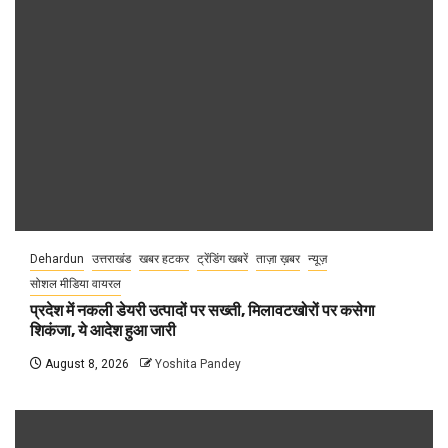
Dehardun
उत्तराखंड
खबर हटकर
ट्रेंडिंग खबरें
ताज़ा ख़बर
न्यूज़
सोशल मीडिया वायरल
प्रदेश में नकली डेयरी उत्पादों पर सख्ती, मिलावटखोरों पर कसेगा
शिकंजा, ये आदेश हुआ जारी
August 8, 2026
Yoshita Pandey