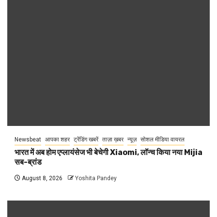
Newsbeat
आपका शहर
ट्रेंडिंग खबरें
ताज़ा ख़बर
न्यूज़
सोशल मीडिया वायरल
भारत में अब होम एप्लायंसेज भी बेचेगी Xiaomi, लॉन्च किया नया Mijia
सब-ब्रांड
August 8, 2026
Yoshita Pandey