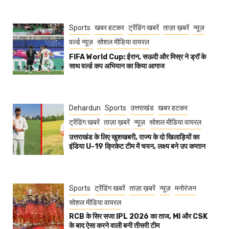
Sports
खबर हटकर
ट्रेंडिंग खबरें
ताज़ा ख़बरें
न्यूज़
वर्ल्ड न्यूज़
सोशल मीडिया वायरल
FIFA World Cup: ईरान, सऊदी और मिस्र ने ड्रॉ के
साथ वर्ल्ड कप अभियान का किया आगाज
Dehardun
Sports
उत्तराखंड
खबर हटकर
ट्रेंडिंग खबरें
ताज़ा ख़बरें
न्यूज़
सोशल मीडिया वायरल
उत्तराखंड के लिए खुशखबरी, राज्य के दो खिलाड़ियों का
इंडिया U-19 क्रिकेट टीम में चयन, लक्ष्य बने उप कप्तान
Sports
ट्रेंडिंग खबरें
ताज़ा ख़बरें
न्यूज़
मनोरंजन
सोशल मीडिया वायरल
RCB के सिर सजा IPL 2026 का ताज, MI और CSK
के बाद ऐसा करने वाली बनी तीसरी टीम