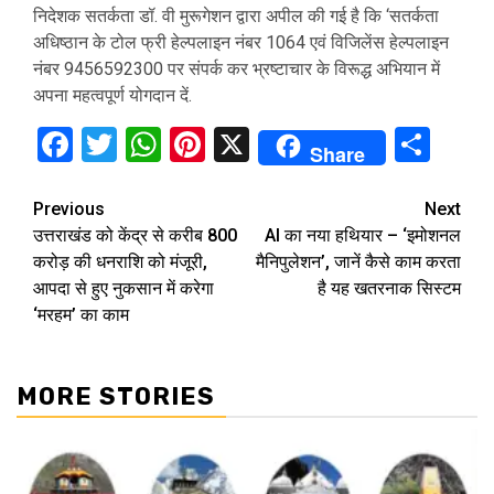
निदेशक सतर्कता डॉ. वी मुरूगेशन द्वारा अपील की गई है कि ‘सतर्कता
अधिष्ठान के टोल फ्री हेल्पलाइन नंबर 1064 एवं विजिलेंस हेल्पलाइन
नंबर 9456592300 पर संपर्क कर भ्रष्टाचार के विरूद्ध अभियान में
अपना महत्वपूर्ण योगदान दें.
Facebook
Twitter
WhatsApp
Pinterest
X
Sha
Share
Continue
Previous
Next
उत्तराखंड को केंद्र से करीब 800
AI का नया हथियार – ‘इमोशनल
Reading
करोड़ की धनराशि को मंजूरी,
मैनिपुलेशन’, जानें कैसे काम करता
आपदा से हुए नुकसान में करेगा
है यह खतरनाक सिस्टम
‘मरहम’ का काम
MORE STORIES