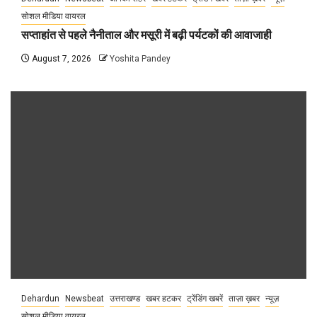
सोशल मीडिया वायरल
सप्ताहांत से पहले नैनीताल और मसूरी में बढ़ी पर्यटकों की आवाजाही
August 7, 2026
Yoshita Pandey
Dehardun
Newsbeat
उत्तराखण्ड
खबर हटकर
ट्रेंडिंग खबरें
ताज़ा ख़बर
न्यूज़
सोशल मीडिया वायरल