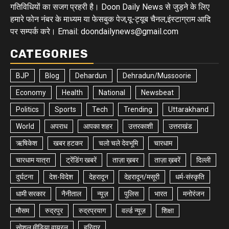
गतिविधियों का सजग प्रहरी है। Doon Daily News से जुड़ने के लिए
हमारे फोन नंबर के माध्यम या फेसबुक पेज,यू-ट्यूब चैनल,इंस्टाग्राम आदि
पर सम्पर्क करे। Email: doondailynews@gmail.com
CATEGORIES
BJP
Blog
Dehardun
Dehradun/Mussoorie
Economy
Health
National
Newsbeat
Politics
Sports
Tech
Trending
Uttarakhand
World
अपराध
आपका शहर
उत्तरकाशी
उत्तराखंड
ऋषिकेश
खबर हटकर
चलो चले देवभूमि
चारधाम
चारधाम यात्रा
ट्रेंडिंग खबरें
ताज़ा ख़बर
ताज़ा ख़बरें
दिल्ली
दुर्घटना
देश-विदेश
देहरादून
देहरादून/मसूरी
धर्म-संस्कृति
धामी सरकार
नैनीताल
न्यूज़
पुलिस
भारत
मनोरंजन
मौसम
रुद्रपुर
रुद्रप्रयाग
वर्ल्ड न्यूज़
शिक्षा
सोशल मीडिया वायरल
हरिद्वार