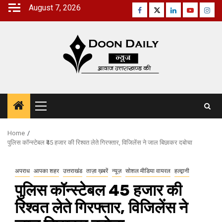
Skip
August 7, 2026
Facebook
Twitter
Linkedin
Youtube
Inst
to
content
Primary
Menu
Home
पुलिस कॉन्स्टेबल ₹45 हजार की रिश्वत लेते गिरफ्तार, विजिलेंस ने जाल बिछाकर दबोचा
अपराध
आपका शहर
उत्तराखंड
ताज़ा ख़बरें
न्यूज़
सोशल मीडिया वायरल
हल्द्वानी
पुलिस कॉन्स्टेबल ₹45 हजार की
रिश्वत लेते गिरफ्तार, विजिलेंस ने