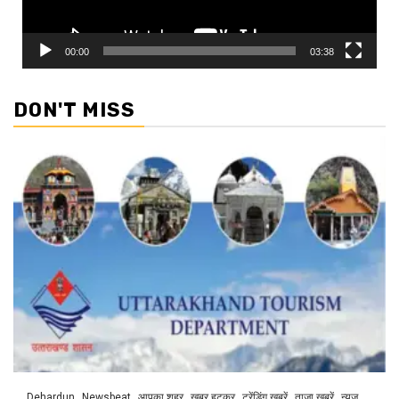
00:00
03:38
DON'T MISS
Dehardun
Newsbeat
आपका शहर
खबर हटकर
ट्रेंडिंग खबरें
ताज़ा ख़बरें
न्यूज़