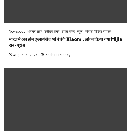
Newsbeat
आपका शहर
ट्रेंडिंग खबरें
ताज़ा ख़बर
न्यूज़
सोशल मीडिया वायरल
भारत में अब होम एप्लायंसेज भी बेचेगी Xiaomi, लॉन्च किया नया Mijia
सब-ब्रांड
August 8, 2026
Yoshita Pandey