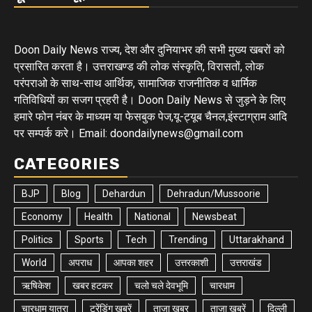
Doon Daily News राज्य, देश और दुनियाभर की सभी मुख्य खबरों को
प्रसारित करता है। उत्तराखण्ड की लोक संस्कृति, विरासतों, लोक
परंपराओ के साथ-साथ आर्थिक, सामाजिक राजनीतिक व धार्मिक
गतिविधियों का सजग प्रहरी है। Doon Daily News से जुड़ने के लिए
हमारे फोन नंबर के माध्यम या फेसबुक पेज,यू-ट्यूब चैनल,इंस्टाग्राम आदि
पर सम्पर्क करे। Email: doondailynews@gmail.com
CATEGORIES
BJP
Blog
Dehardun
Dehradun/Mussoorie
Economy
Health
National
Newsbeat
Politics
Sports
Tech
Trending
Uttarakhand
World
अपराध
आपका शहर
उत्तरकाशी
उत्तराखंड
ऋषिकेश
खबर हटकर
चलो चले देवभूमि
चारधाम
चारधाम यात्रा
ट्रेंडिंग खबरें
ताज़ा ख़बर
ताज़ा ख़बरें
दिल्ली