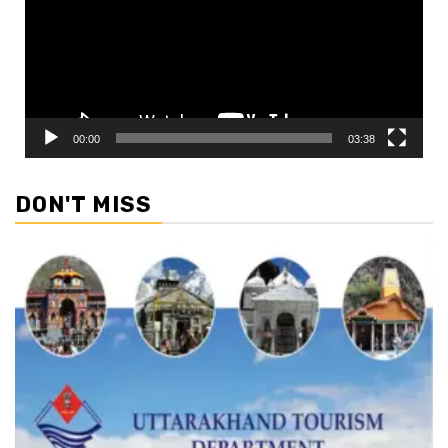
00:00
03:38
DON'T MISS