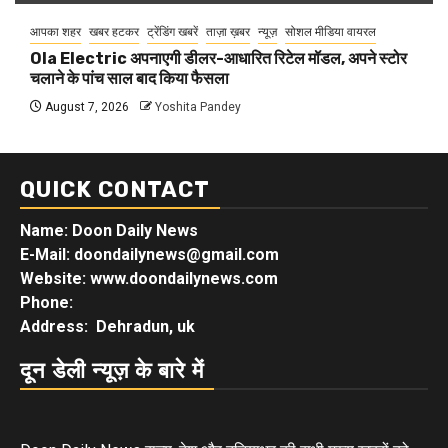
आपका शहर
खबर हटकर
ट्रेंडिंग खबरें
ताज़ा ख़बर
न्यूज़
सोशल मीडिया वायरल
Ola Electric अपनाएगी डीलर-आधारित रिटेल मॉडल, अपने स्टोर
चलाने के पांच साल बाद किया फैसला
August 7, 2026
Yoshita Pandey
QUICK CONTACT
Name: Doon Daily News
E-Mail: doondailynews@gmail.com
Website: www.doondailynews.com
Phone:
Address: Dehradun, uk
दून डेली न्यूज़ के बारे में