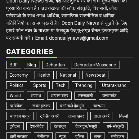
Doon Daily News राज्य, देश और दुनियाभर की सभी मुख्य खबरों को
प्रसारित करता है। उत्तराखण्ड की लोक संस्कृति, विरासतों, लोक
परंपराओ के साथ-साथ आर्थिक, सामाजिक राजनीतिक व धार्मिक
गतिविधियों का सजग प्रहरी है। Doon Daily News से जुड़ने के लिए
हमारे फोन नंबर के माध्यम या फेसबुक पेज,यू-ट्यूब चैनल,इंस्टाग्राम आदि
पर सम्पर्क करे। Email: doondailynews@gmail.com
CATEGORIES
BJP
Blog
Dehardun
Dehradun/Mussoorie
Economy
Health
National
Newsbeat
Politics
Sports
Tech
Trending
Uttarakhand
World
अपराध
आपका शहर
उत्तरकाशी
उत्तराखंड
ऋषिकेश
खबर हटकर
चलो चले देवभूमि
चारधाम
चारधाम यात्रा
ट्रेंडिंग खबरें
ताज़ा ख़बर
ताज़ा ख़बरें
दिल्ली
दुर्घटना
देश-विदेश
देहरादून
देहरादून/मसूरी
धर्म-संस्कृति
धामी सरकार
नैनीताल
न्यूज़
पुलिस
भारत
मनोरंजन