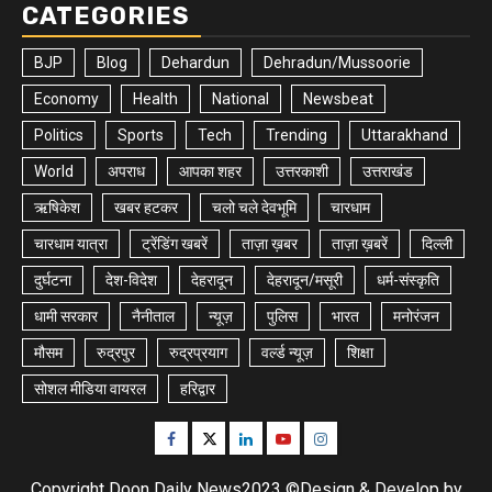
CATEGORIES
BJP
Blog
Dehardun
Dehradun/Mussoorie
Economy
Health
National
Newsbeat
Politics
Sports
Tech
Trending
Uttarakhand
World
अपराध
आपका शहर
उत्तरकाशी
उत्तराखंड
ऋषिकेश
खबर हटकर
चलो चले देवभूमि
चारधाम
चारधाम यात्रा
ट्रेंडिंग खबरें
ताज़ा ख़बर
ताज़ा ख़बरें
दिल्ली
दुर्घटना
देश-विदेश
देहरादून
देहरादून/मसूरी
धर्म-संस्कृति
धामी सरकार
नैनीताल
न्यूज़
पुलिस
भारत
मनोरंजन
मौसम
रुद्रपुर
रुद्रप्रयाग
वर्ल्ड न्यूज़
शिक्षा
सोशल मीडिया वायरल
हरिद्वार
Facebook
Twitter
Linkedin
Youtube
Instagram
Copyright Doon Daily News2023 ©Design & Develop by