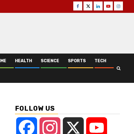
Facebook
Twitter
Linkedin
Youtube
Instagr
IME
HEALTH
SCIENCE
SPORTS
TECH
FOLLOW US
Facebook
Instagram
X
YouTube