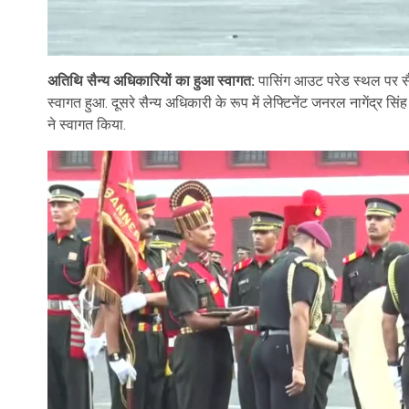
आईएमए की पासिंग आउट परेड:
अतिथि सैन्य अधिकारियों का हुआ स्वागत:
शनिवार 13 जून की सुबह करीब पौने 7 बज
पासिंग आउट परेड स्थल पर सै
चैटवुड बिल्डिंग के परिसर में पहुंचे. इसके साथ ही सभी कैडेट्स भी चैट
स्वागत हुआ. दूसरे सैन्य अधिकारी के रूप में लेफ्टिनेंट जनरल नागेंद्र सिं
निशान यानी झंडा परेड स्थल पर लाया गया. अकादमी निशान को खड़े होकर 
ने स्वागत किया.