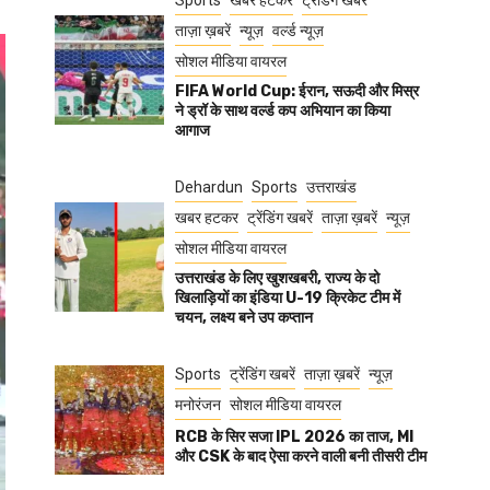
Sports
खबर हटकर
ट्रेंडिंग खबरें
ताज़ा ख़बरें
न्यूज़
वर्ल्ड न्यूज़
सोशल मीडिया वायरल
FIFA World Cup: ईरान, सऊदी और मिस्र
ने ड्रॉ के साथ वर्ल्ड कप अभियान का किया
आगाज
Dehardun
Sports
उत्तराखंड
खबर हटकर
ट्रेंडिंग खबरें
ताज़ा ख़बरें
न्यूज़
सोशल मीडिया वायरल
उत्तराखंड के लिए खुशखबरी, राज्य के दो
खिलाड़ियों का इंडिया U-19 क्रिकेट टीम में
चयन, लक्ष्य बने उप कप्तान
Sports
ट्रेंडिंग खबरें
ताज़ा ख़बरें
न्यूज़
मनोरंजन
सोशल मीडिया वायरल
RCB के सिर सजा IPL 2026 का ताज, MI
और CSK के बाद ऐसा करने वाली बनी तीसरी टीम