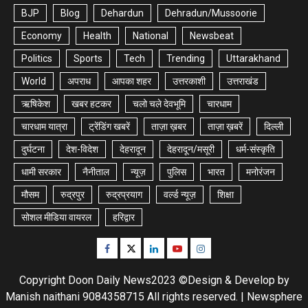
BJP
Blog
Dehardun
Dehradun/Mussoorie
Economy
Health
National
Newsbeat
Politics
Sports
Tech
Trending
Uttarakhand
World
अपराध
आपका शहर
उत्तरकाशी
उत्तराखंड
ऋषिकेश
खबर हटकर
चलो चले देवभूमि
चारधाम
चारधाम यात्रा
ट्रेंडिंग खबरें
ताज़ा ख़बर
ताज़ा ख़बरें
दिल्ली
दुर्घटना
देश-विदेश
देहरादून
देहरादून/मसूरी
धर्म-संस्कृति
धामी सरकार
नैनीताल
न्यूज़
पुलिस
भारत
मनोरंजन
मौसम
रुद्रपुर
रुद्रप्रयाग
वर्ल्ड न्यूज़
शिक्षा
सोशल मीडिया वायरल
हरिद्वार
Facebook
Twitter
Linkedin
Youtube
Instagram
Copyright Doon Daily News2023 ©Design & Develop by
Manish naithani 9084358715 All rights reserved.
|
Newsphere