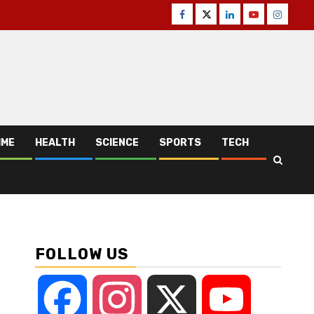
Facebook
Twitter
Linkedin
Youtube
Instagr
IME
HEALTH
SCIENCE
SPORTS
TECH
FOLLOW US
Facebook
Instagram
X
YouTube