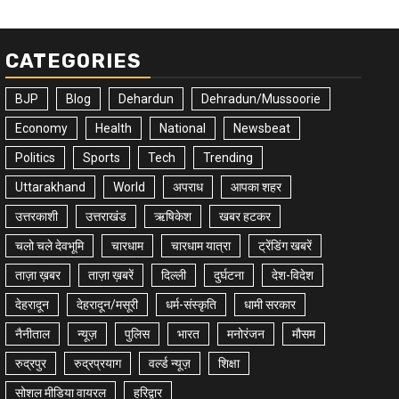
CATEGORIES
BJP
Blog
Dehardun
Dehradun/Mussoorie
Economy
Health
National
Newsbeat
Politics
Sports
Tech
Trending
Uttarakhand
World
अपराध
आपका शहर
उत्तरकाशी
उत्तराखंड
ऋषिकेश
खबर हटकर
चलो चले देवभूमि
चारधाम
चारधाम यात्रा
ट्रेंडिंग खबरें
ताज़ा ख़बर
ताज़ा ख़बरें
दिल्ली
दुर्घटना
देश-विदेश
देहरादून
देहरादून/मसूरी
धर्म-संस्कृति
धामी सरकार
नैनीताल
न्यूज़
पुलिस
भारत
मनोरंजन
मौसम
रुद्रपुर
रुद्रप्रयाग
वर्ल्ड न्यूज़
शिक्षा
सोशल मीडिया वायरल
हरिद्वार