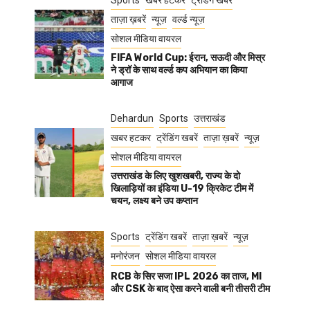
Sports
खबर हटकर
ट्रेंडिंग खबरें
ताज़ा ख़बरें
न्यूज़
वर्ल्ड न्यूज़
सोशल मीडिया वायरल
FIFA World Cup: ईरान, सऊदी और मिस्र
ने ड्रॉ के साथ वर्ल्ड कप अभियान का किया
आगाज
Dehardun
Sports
उत्तराखंड
खबर हटकर
ट्रेंडिंग खबरें
ताज़ा ख़बरें
न्यूज़
सोशल मीडिया वायरल
उत्तराखंड के लिए खुशखबरी, राज्य के दो
खिलाड़ियों का इंडिया U-19 क्रिकेट टीम में
चयन, लक्ष्य बने उप कप्तान
Sports
ट्रेंडिंग खबरें
ताज़ा ख़बरें
न्यूज़
मनोरंजन
सोशल मीडिया वायरल
RCB के सिर सजा IPL 2026 का ताज, MI
और CSK के बाद ऐसा करने वाली बनी तीसरी टीम