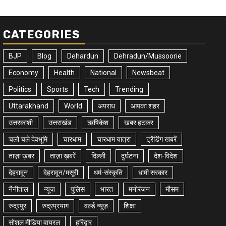
CATEGORIES
BJP
Blog
Dehardun
Dehradun/Mussoorie
Economy
Health
National
Newsbeat
Politics
Sports
Tech
Trending
Uttarakhand
World
अपराध
आपका शहर
उत्तरकाशी
उत्तराखंड
ऋषिकेश
खबर हटकर
चलो चले देवभूमि
चारधाम
चारधाम यात्रा
ट्रेंडिंग खबरें
ताज़ा ख़बर
ताज़ा ख़बरें
दिल्ली
दुर्घटना
देश-विदेश
देहरादून
देहरादून/मसूरी
धर्म-संस्कृति
धामी सरकार
नैनीताल
न्यूज़
पुलिस
भारत
मनोरंजन
मौसम
रुद्रपुर
रुद्रप्रयाग
वर्ल्ड न्यूज़
शिक्षा
सोशल मीडिया वायरल
हरिद्वार