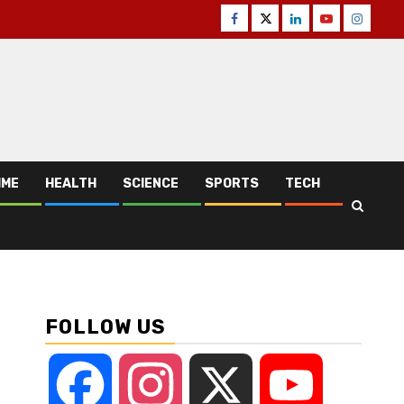
Facebook
Twitter
Linkedin
Youtube
Instagr
IME
HEALTH
SCIENCE
SPORTS
TECH
FOLLOW US
Facebook
Instagram
X
YouTube