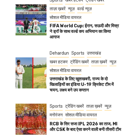
Sports
खबर हटकर
ट्रेंडिंग खबरें
ताज़ा ख़बरें
न्यूज़
वर्ल्ड न्यूज़
सोशल मीडिया वायरल
FIFA World Cup: ईरान, सऊदी और मिस्र
ने ड्रॉ के साथ वर्ल्ड कप अभियान का किया
आगाज
Dehardun
Sports
उत्तराखंड
खबर हटकर
ट्रेंडिंग खबरें
ताज़ा ख़बरें
न्यूज़
सोशल मीडिया वायरल
उत्तराखंड के लिए खुशखबरी, राज्य के दो
खिलाड़ियों का इंडिया U-19 क्रिकेट टीम में
चयन, लक्ष्य बने उप कप्तान
Sports
ट्रेंडिंग खबरें
ताज़ा ख़बरें
न्यूज़
मनोरंजन
सोशल मीडिया वायरल
RCB के सिर सजा IPL 2026 का ताज, MI
और CSK के बाद ऐसा करने वाली बनी तीसरी टीम