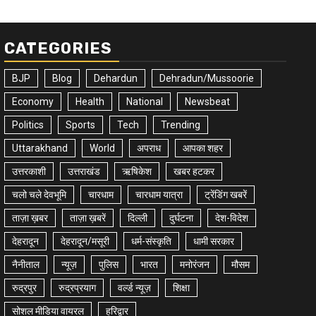
CATEGORIES
BJP
Blog
Dehardun
Dehradun/Mussoorie
Economy
Health
National
Newsbeat
Politics
Sports
Tech
Trending
Uttarakhand
World
अपराध
आपका शहर
उत्तरकाशी
उत्तराखंड
ऋषिकेश
खबर हटकर
चलो चले देवभूमि
चारधाम
चारधाम यात्रा
ट्रेंडिंग खबरें
ताज़ा ख़बर
ताज़ा ख़बरें
दिल्ली
दुर्घटना
देश-विदेश
देहरादून
देहरादून/मसूरी
धर्म-संस्कृति
धामी सरकार
नैनीताल
न्यूज़
पुलिस
भारत
मनोरंजन
मौसम
रुद्रपुर
रुद्रप्रयाग
वर्ल्ड न्यूज़
शिक्षा
सोशल मीडिया वायरल
हरिद्वार