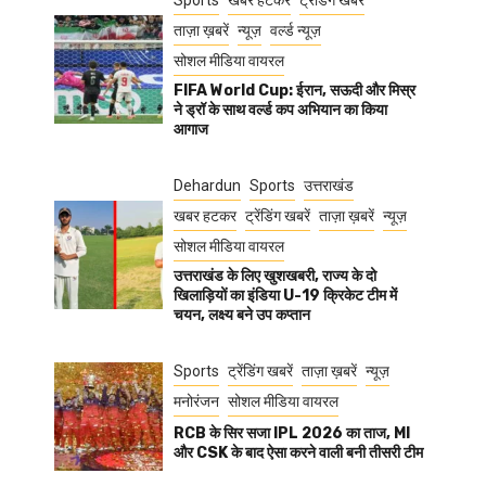
Sports
खबर हटकर
ट्रेंडिंग खबरें
ताज़ा ख़बरें
न्यूज़
वर्ल्ड न्यूज़
सोशल मीडिया वायरल
FIFA World Cup: ईरान, सऊदी और मिस्र
ने ड्रॉ के साथ वर्ल्ड कप अभियान का किया
आगाज
Dehardun
Sports
उत्तराखंड
खबर हटकर
ट्रेंडिंग खबरें
ताज़ा ख़बरें
न्यूज़
सोशल मीडिया वायरल
उत्तराखंड के लिए खुशखबरी, राज्य के दो
खिलाड़ियों का इंडिया U-19 क्रिकेट टीम में
चयन, लक्ष्य बने उप कप्तान
Sports
ट्रेंडिंग खबरें
ताज़ा ख़बरें
न्यूज़
मनोरंजन
सोशल मीडिया वायरल
RCB के सिर सजा IPL 2026 का ताज, MI
और CSK के बाद ऐसा करने वाली बनी तीसरी टीम