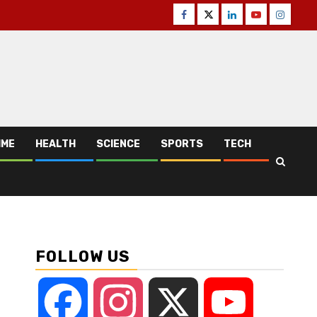
Facebook
Twitter
Linkedin
Youtube
Instagr
IME
HEALTH
SCIENCE
SPORTS
TECH
FOLLOW US
Facebook
Instagram
X
YouTube