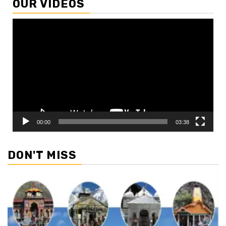
OUR VIDEOS
Video
Player
00:00
03:38
DON'T MISS