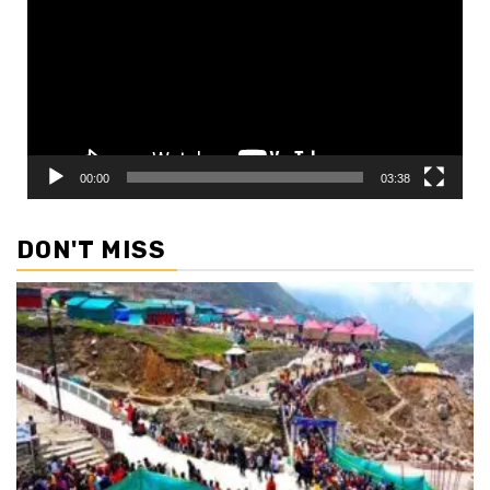
00:00
03:38
DON'T MISS