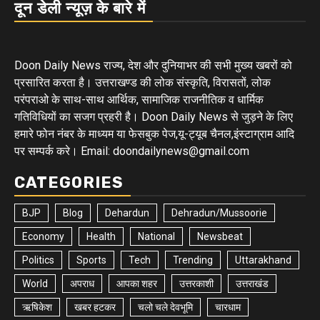
दून डेली न्यूज़ के बारे में
Doon Daily News राज्य, देश और दुनियाभर की सभी मुख्य खबरों को
प्रसारित करता है। उत्तराखण्ड की लोक संस्कृति, विरासतों, लोक
परंपराओ के साथ-साथ आर्थिक, सामाजिक राजनीतिक व धार्मिक
गतिविधियों का सजग प्रहरी है। Doon Daily News से जुड़ने के लिए
हमारे फोन नंबर के माध्यम या फेसबुक पेज,यू-ट्यूब चैनल,इंस्टाग्राम आदि
पर सम्पर्क करे। Email: doondailynews@gmail.com
CATEGORIES
BJP
Blog
Dehardun
Dehradun/Mussoorie
Economy
Health
National
Newsbeat
Politics
Sports
Tech
Trending
Uttarakhand
World
अपराध
आपका शहर
उत्तरकाशी
उत्तराखंड
ऋषिकेश
खबर हटकर
चलो चले देवभूमि
चारधाम