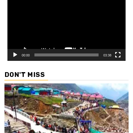
Player
00:00
03:38
DON'T MISS