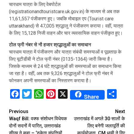
चारधाम यात्रा के लिए वेबपोर्टल
(registrationandtouristcare.uk.gov.in) के माध्यम से अब तक
11,61,557 पंजीकरण हुए। जबकि मोबाइल एप (Tourist care
uttarakhand) से 47,005 श्रद्धालु ने पंजीकरण कराया। वहीं, यात्रा
के लिए 15,128 निजी वाहन और चार व्यवसायिक वाहन पंजीकृत हुए।
टोल फ्री नंबर से नौ हजार श्रद्धालुओं का समाधान
चारधाम यात्रा में पंजीकरण और यात्रा संबंधी समस्याओं व पूछताछ के
लिए यूटीडीबी ने टोल फ्री नंबर (0135-1364) जारी किया है।
जिसके माध्यम से 24 घंटे श्रद्धालुओं की समस्याओं का समाधान किया
जा रहा है। वहीं, अब तक 9,326 श्रद्धालुओं ने टोल फ्री नंबर में
फोनकर अपनी समस्याओं का निस्तारण कराया है।
Facebook
Twitter
WhatsApp
Pinterest
X
Sha
Share
Continue
Previous
Next
Waqf Bill: वक्‍फ संशोधन विधेयक
उत्तराखंड में अगले 30 सालों के
Reading
दोनों सदनों में पारित, उत्‍तराखंड
लिए बनेगी जलापूर्ति की
सीएम ने कहा – ‘रुकेगा संपत्तियों
कार्ययोजना, CM धामी ने दिए