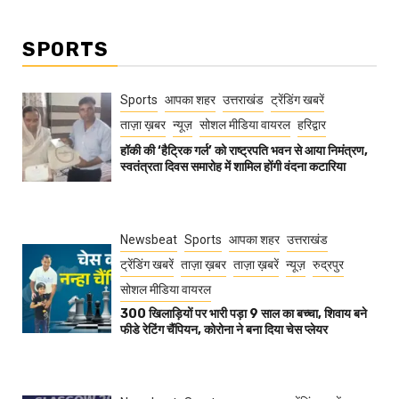
SPORTS
Sports
आपका शहर
उत्तराखंड
ट्रेंडिंग खबरें
ताज़ा ख़बर
न्यूज़
सोशल मीडिया वायरल
हरिद्वार
हॉकी की ‘हैट्रिक गर्ल’ को राष्ट्रपति भवन से आया निमंत्रण,
स्वतंत्रता दिवस समारोह में शामिल होंगी वंदना कटारिया
Newsbeat
Sports
आपका शहर
उत्तराखंड
ट्रेंडिंग खबरें
ताज़ा ख़बर
ताज़ा ख़बरें
न्यूज़
रुद्रपुर
सोशल मीडिया वायरल
300 खिलाड़ियों पर भारी पड़ा 9 साल का बच्चा, शिवाय बने
फीडे रेटिंग चैंपियन, कोरोना ने बना दिया चेस प्लेयर