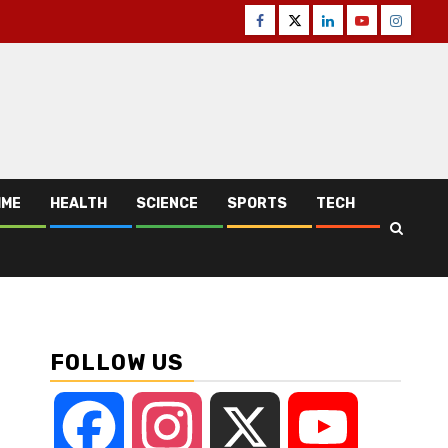
Facebook
Twitter
Linkedin
Youtube
Instagr
IME
HEALTH
SCIENCE
SPORTS
TECH
FOLLOW US
Facebook
Instagram
X
YouTube