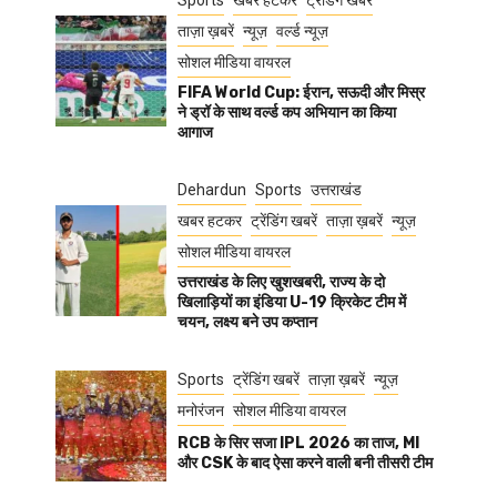
Sports
खबर हटकर
ट्रेंडिंग खबरें
ताज़ा ख़बरें
न्यूज़
वर्ल्ड न्यूज़
सोशल मीडिया वायरल
FIFA World Cup: ईरान, सऊदी और मिस्र
ने ड्रॉ के साथ वर्ल्ड कप अभियान का किया
आगाज
Dehardun
Sports
उत्तराखंड
खबर हटकर
ट्रेंडिंग खबरें
ताज़ा ख़बरें
न्यूज़
सोशल मीडिया वायरल
उत्तराखंड के लिए खुशखबरी, राज्य के दो
खिलाड़ियों का इंडिया U-19 क्रिकेट टीम में
चयन, लक्ष्य बने उप कप्तान
Sports
ट्रेंडिंग खबरें
ताज़ा ख़बरें
न्यूज़
मनोरंजन
सोशल मीडिया वायरल
RCB के सिर सजा IPL 2026 का ताज, MI
और CSK के बाद ऐसा करने वाली बनी तीसरी टीम