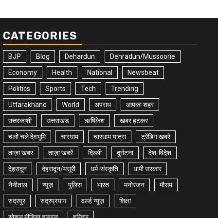
CATEGORIES
BJP
Blog
Dehardun
Dehradun/Mussoorie
Economy
Health
National
Newsbeat
Politics
Sports
Tech
Trending
Uttarakhand
World
अपराध
आपका शहर
उत्तरकाशी
उत्तराखंड
ऋषिकेश
खबर हटकर
चलो चले देवभूमि
चारधाम
चारधाम यात्रा
ट्रेंडिंग खबरें
ताज़ा ख़बर
ताज़ा ख़बरें
दिल्ली
दुर्घटना
देश-विदेश
देहरादून
देहरादून/मसूरी
धर्म-संस्कृति
धामी सरकार
नैनीताल
न्यूज़
पुलिस
भारत
मनोरंजन
मौसम
रुद्रपुर
रुद्रप्रयाग
वर्ल्ड न्यूज़
शिक्षा
सोशल मीडिया वायरल
हरिद्वार