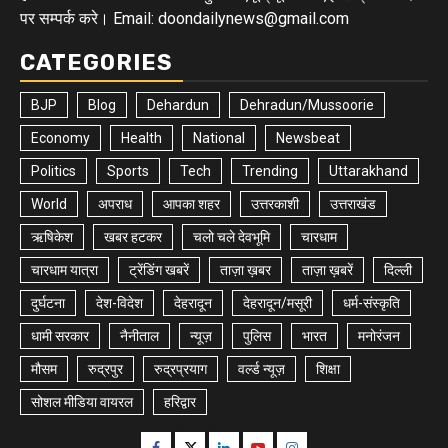
पर सम्पर्क करे। Email: doondailynews@gmail.com
CATEGORIES
BJP
Blog
Dehardun
Dehradun/Mussoorie
Economy
Health
National
Newsbeat
Politics
Sports
Tech
Trending
Uttarakhand
World
अपराध
आपका शहर
उत्तरकाशी
उत्तराखंड
ऋषिकेश
खबर हटकर
चलो चले देवभूमि
चारधाम
चारधाम यात्रा
ट्रेंडिंग खबरें
ताज़ा ख़बर
ताज़ा ख़बरें
दिल्ली
दुर्घटना
देश-विदेश
देहरादून
देहरादून/मसूरी
धर्म-संस्कृति
धामी सरकार
नैनीताल
न्यूज़
पुलिस
भारत
मनोरंजन
मौसम
रुद्रपुर
रुद्रप्रयाग
वर्ल्ड न्यूज़
शिक्षा
सोशल मीडिया वायरल
हरिद्वार
Facebook
Twitter
Linkedin
Youtube
Instagram