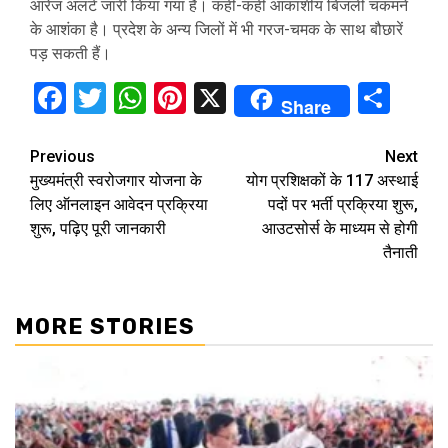
आरेंज अलर्ट जारी किया गया है। कहीं-कहीं आकाशीय बिजली चकमने
के आशंका है। प्रदेश के अन्य जिलों में भी गरज-चमक के साथ बौछारें
पड़ सकती हैं।
Facebook
Twitter
WhatsApp
Pinterest
X
Sha
Share
Continue
Previous
Next
मुख्यमंत्री स्वरोजगार योजना के
योग प्रशिक्षकों के 117 अस्थाई
Reading
लिए ऑनलाइन आवेदन प्रक्रिया
पदों पर भर्ती प्रक्रिया शुरू,
शुरू, पढ़िए पूरी जानकारी
आउटसोर्स के माध्यम से होगी
तैनाती
MORE STORIES