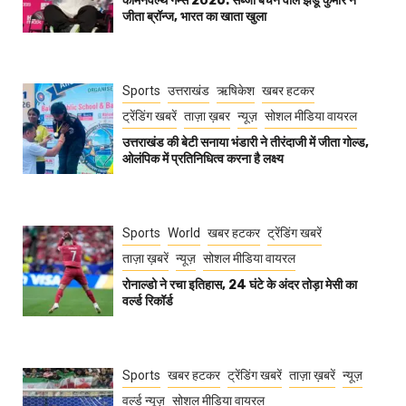
कॉमनवेल्थ गेम्स 2026: सब्जी बेचने वाले झंडू कुमार ने
जीता ब्रॉन्ज, भारत का खाता खुला
Sports
उत्तराखंड
ऋषिकेश
खबर हटकर
ट्रेंडिंग खबरें
ताज़ा ख़बर
न्यूज़
सोशल मीडिया वायरल
उत्तराखंड की बेटी सनाया भंडारी ने तीरंदाजी में जीता गोल्ड,
ओलंपिक में प्रतिनिधित्व करना है लक्ष्य
Sports
World
खबर हटकर
ट्रेंडिंग खबरें
ताज़ा ख़बरें
न्यूज़
सोशल मीडिया वायरल
रोनाल्डो ने रचा इतिहास, 24 घंटे के अंदर तोड़ा मेसी का
वर्ल्ड रिकॉर्ड
Sports
खबर हटकर
ट्रेंडिंग खबरें
ताज़ा ख़बरें
न्यूज़
वर्ल्ड न्यूज़
सोशल मीडिया वायरल