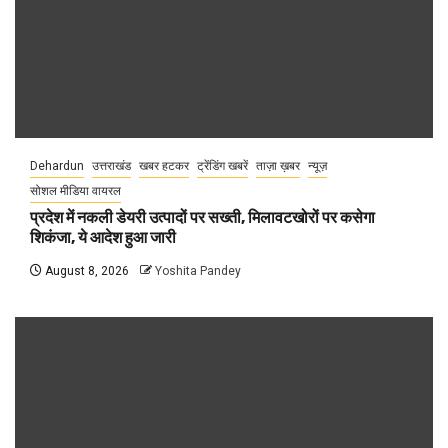
Dehardun
उत्तराखंड
खबर हटकर
ट्रेंडिंग खबरें
ताज़ा ख़बर
न्यूज़
सोशल मीडिया वायरल
प्रदेश में नकली डेयरी उत्पादों पर सख्ती, मिलावटखोरों पर कसेगा
शिकंजा, ये आदेश हुआ जारी
August 8, 2026
Yoshita Pandey