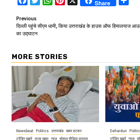
Facebook
Twitter
WhatsApp
Pinterest
X
Sh
Share
Continue
Previous
दिल्ली पहुंचे सीएम धामी, किया उत्तराखंड के हाउस ऑफ हिमालयाज आ
Reading
का उद्घाटन
MORE STORIES
Newsbeat
Politics
उत्तराखंड
खबर हटकर
Dehardun
Politi
ट्रेंडिंग खबरें
ताज़ा ख़बर
न्यूज़
सोशल मीडिया वायरल
ट्रेंडिंग खबरें
न्यूज़
स