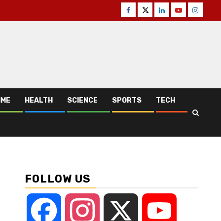
Facebook
Twitter
Linkedin
Youtube
Instagr
IME
HEALTH
SCIENCE
SPORTS
TECH
FOLLOW US
Facebook
Instagram
X
YouTube