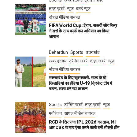
Sports
खबर हटकर
ट्रेंडिंग खबरें
ताज़ा ख़बरें
न्यूज़
वर्ल्ड न्यूज़
सोशल मीडिया वायरल
FIFA World Cup: ईरान, सऊदी और मिस्र
ने ड्रॉ के साथ वर्ल्ड कप अभियान का किया
आगाज
Dehardun
Sports
उत्तराखंड
खबर हटकर
ट्रेंडिंग खबरें
ताज़ा ख़बरें
न्यूज़
सोशल मीडिया वायरल
उत्तराखंड के लिए खुशखबरी, राज्य के दो
खिलाड़ियों का इंडिया U-19 क्रिकेट टीम में
चयन, लक्ष्य बने उप कप्तान
Sports
ट्रेंडिंग खबरें
ताज़ा ख़बरें
न्यूज़
मनोरंजन
सोशल मीडिया वायरल
RCB के सिर सजा IPL 2026 का ताज, MI
और CSK के बाद ऐसा करने वाली बनी तीसरी टीम