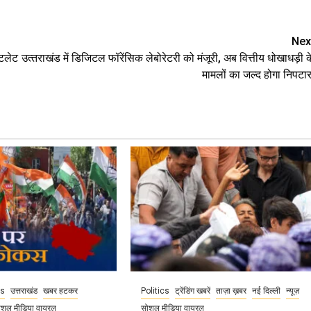
are
Nex
उटलेट
उत्‍तराखंड में डिजिटल फॉरेंसिक लेबोरेटरी को मंजूरी, अब वित्तीय धोखाधड़ी क
मामलों का जल्‍द होगा निपटार
cs
उत्तराखंड
खबर हटकर
Politics
ट्रेंडिंग खबरें
ताज़ा ख़बर
नई दिल्ली
न्यूज़
ोशल मीडिया वायरल
सोशल मीडिया वायरल