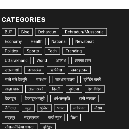
CATEGORIES
BJP
Blog
Dehardun
Dehradun/Mussoorie
Economy
Health
National
Newsbeat
Politics
Sports
Tech
Trending
Uttarakhand
World
अपराध
आपका शहर
उत्तरकाशी
उत्तराखंड
ऋषिकेश
खबर हटकर
चलो चले देवभूमि
चारधाम
चारधाम यात्रा
ट्रेंडिंग खबरें
ताज़ा ख़बर
ताज़ा ख़बरें
दिल्ली
दुर्घटना
देश-विदेश
देहरादून
देहरादून/मसूरी
धर्म-संस्कृति
धामी सरकार
नैनीताल
न्यूज़
पुलिस
भारत
मनोरंजन
मौसम
रुद्रपुर
रुद्रप्रयाग
वर्ल्ड न्यूज़
शिक्षा
सोशल मीडिया वायरल
हरिद्वार