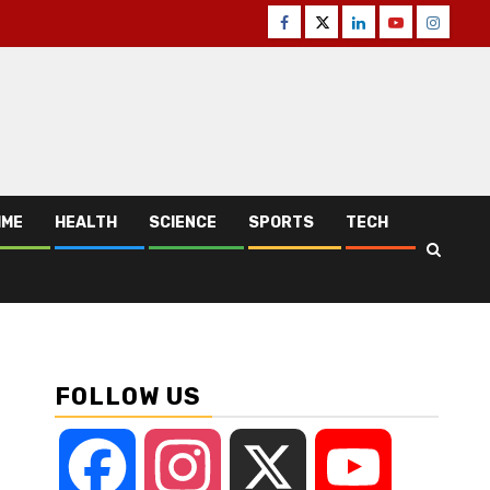
Facebook
Twitter
Linkedin
Youtube
Instagr
IME
HEALTH
SCIENCE
SPORTS
TECH
FOLLOW US
Facebook
Instagram
X
YouTube