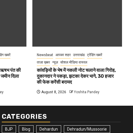
ंडिंग खबरें
Newsbeat
आपका शहर
उत्तराखंड
ट्रेंडिंग खबरें
ताज़ा ख़बर
न्यूज़
सोशल मीडिया वायरल
ा ऋषभ पंत की
कांवड़ियों के भेष में नकली नोट चलाने वाला गिरोह,
ए जमीन दिला
दुकानदार ने पकड़ा, झटका देकर भागे, 30 हजार
की फेक करेंसी बरामद
ey
August 8, 2026
Yoshita Pandey
CATEGORIES
BJP
Blog
Dehardun
Dehradun/Mussoorie