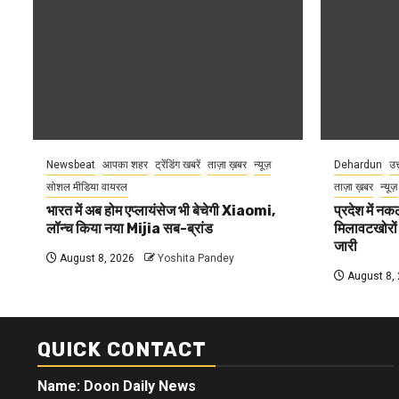
Newsbeat
आपका शहर
ट्रेंडिंग खबरें
ताज़ा ख़बर
न्यूज़
Dehardun
उत
सोशल मीडिया वायरल
ताज़ा ख़बर
न्यूज़
भारत में अब होम एप्लायंसेज भी बेचेगी Xiaomi,
प्रदेश में नक
लॉन्च किया नया Mijia सब-ब्रांड
मिलावटखोरों
जारी
August 8, 2026
Yoshita Pandey
August 8,
QUICK CONTACT
Name: Doon Daily News