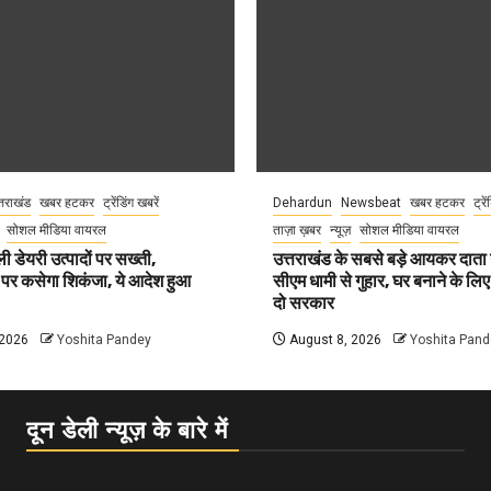
्तराखंड
खबर हटकर
ट्रेंडिंग खबरें
Dehardun
Newsbeat
खबर हटकर
ट्रे
सोशल मीडिया वायरल
ताज़ा ख़बर
न्यूज़
सोशल मीडिया वायरल
ली डेयरी उत्पादों पर सख्ती,
उत्तराखंड के सबसे बड़े आयकर दात
 पर कसेगा शिकंजा, ये आदेश हुआ
सीएम धामी से गुहार, घर बनाने के लि
दो सरकार
 2026
Yoshita Pandey
August 8, 2026
Yoshita Pand
दून डेली न्यूज़ के बारे में