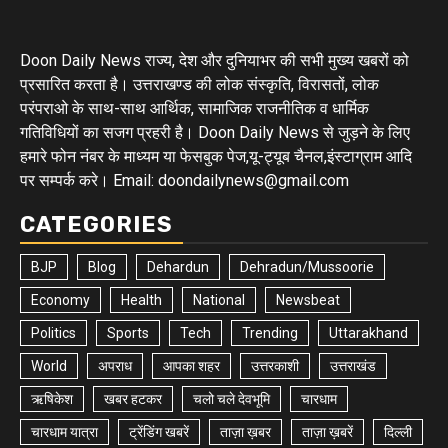
Doon Daily News राज्य, देश और दुनियाभर की सभी मुख्य खबरों को
प्रसारित करता है। उत्तराखण्ड की लोक संस्कृति, विरासतों, लोक
परंपराओ के साथ-साथ आर्थिक, सामाजिक राजनीतिक व धार्मिक
गतिविधियों का सजग प्रहरी है। Doon Daily News से जुड़ने के लिए
हमारे फोन नंबर के माध्यम या फेसबुक पेज,यू-ट्यूब चैनल,इंस्टाग्राम आदि
पर सम्पर्क करे। Email: doondailynews@gmail.com
CATEGORIES
BJP
Blog
Dehardun
Dehradun/Mussoorie
Economy
Health
National
Newsbeat
Politics
Sports
Tech
Trending
Uttarakhand
World
अपराध
आपका शहर
उत्तरकाशी
उत्तराखंड
ऋषिकेश
खबर हटकर
चलो चले देवभूमि
चारधाम
चारधाम यात्रा
ट्रेंडिंग खबरें
ताज़ा ख़बर
ताज़ा ख़बरें
दिल्ली