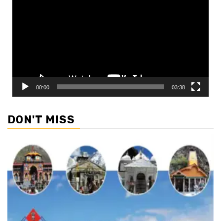
Player
00:00
03:38
DON'T MISS