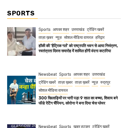
SPORTS
Sports
आपका शहर
उत्तराखंड
ट्रेंडिंग खबरें
ताज़ा ख़बर
न्यूज़
सोशल मीडिया वायरल
हरिद्वार
हॉकी की ‘हैट्रिक गर्ल’ को राष्ट्रपति भवन से आया निमंत्रण,
स्वतंत्रता दिवस समारोह में शामिल होंगी वंदना कटारिया
Newsbeat
Sports
आपका शहर
उत्तराखंड
ट्रेंडिंग खबरें
ताज़ा ख़बर
ताज़ा ख़बरें
न्यूज़
रुद्रपुर
सोशल मीडिया वायरल
300 खिलाड़ियों पर भारी पड़ा 9 साल का बच्चा, शिवाय बने
फीडे रेटिंग चैंपियन, कोरोना ने बना दिया चेस प्लेयर
Newsbeat
Sports
खबर हटकर
ट्रेंडिंग खबरें