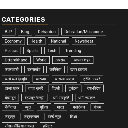
CATEGORIES
BJP
Blog
Dehardun
Dehradun/Mussoorie
Economy
Health
National
Newsbeat
Politics
Sports
Tech
Trending
Uttarakhand
World
अपराध
आपका शहर
उत्तरकाशी
उत्तराखंड
ऋषिकेश
खबर हटकर
चलो चले देवभूमि
चारधाम
चारधाम यात्रा
ट्रेंडिंग खबरें
ताज़ा ख़बर
ताज़ा ख़बरें
दिल्ली
दुर्घटना
देश-विदेश
देहरादून
देहरादून/मसूरी
धर्म-संस्कृति
धामी सरकार
नैनीताल
न्यूज़
पुलिस
भारत
मनोरंजन
मौसम
रुद्रपुर
रुद्रप्रयाग
वर्ल्ड न्यूज़
शिक्षा
सोशल मीडिया वायरल
हरिद्वार