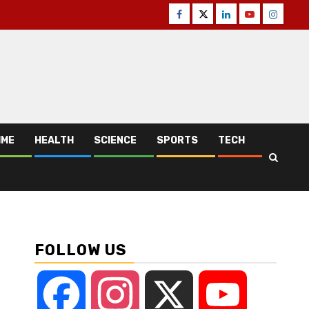
Facebook
Twitter
Linkedin
Youtube
Instagr
IME
HEALTH
SCIENCE
SPORTS
TECH
FOLLOW US
Facebook
Instagram
X
YouTube