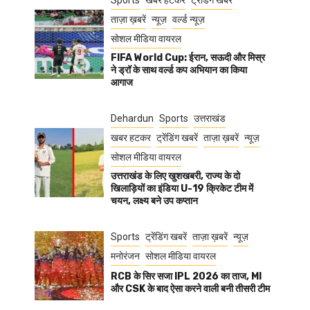
Sports
खबर हटकर
ट्रेंडिंग खबरें
ताज़ा ख़बरें
न्यूज़
वर्ल्ड न्यूज़
सोशल मीडिया वायरल
FIFA World Cup: ईरान, सऊदी और मिस्र
ने ड्रॉ के साथ वर्ल्ड कप अभियान का किया
आगाज
Dehardun
Sports
उत्तराखंड
खबर हटकर
ट्रेंडिंग खबरें
ताज़ा ख़बरें
न्यूज़
सोशल मीडिया वायरल
उत्तराखंड के लिए खुशखबरी, राज्य के दो
खिलाड़ियों का इंडिया U-19 क्रिकेट टीम में
चयन, लक्ष्य बने उप कप्तान
Sports
ट्रेंडिंग खबरें
ताज़ा ख़बरें
न्यूज़
मनोरंजन
सोशल मीडिया वायरल
RCB के सिर सजा IPL 2026 का ताज, MI
और CSK के बाद ऐसा करने वाली बनी तीसरी टीम