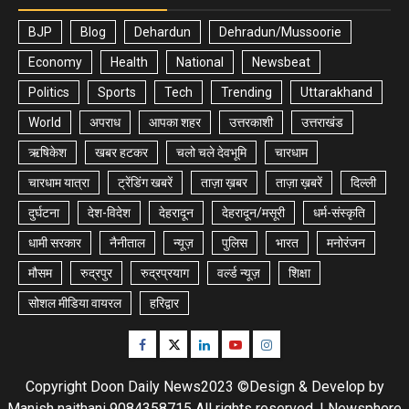
BJP
Blog
Dehardun
Dehradun/Mussoorie
Economy
Health
National
Newsbeat
Politics
Sports
Tech
Trending
Uttarakhand
World
अपराध
आपका शहर
उत्तरकाशी
उत्तराखंड
ऋषिकेश
खबर हटकर
चलो चले देवभूमि
चारधाम
चारधाम यात्रा
ट्रेंडिंग खबरें
ताज़ा ख़बर
ताज़ा ख़बरें
दिल्ली
दुर्घटना
देश-विदेश
देहरादून
देहरादून/मसूरी
धर्म-संस्कृति
धामी सरकार
नैनीताल
न्यूज़
पुलिस
भारत
मनोरंजन
मौसम
रुद्रपुर
रुद्रप्रयाग
वर्ल्ड न्यूज़
शिक्षा
सोशल मीडिया वायरल
हरिद्वार
Facebook
Twitter
Linkedin
Youtube
Instagram
Copyright Doon Daily News2023 ©Design & Develop by
Manish naithani 9084358715 All rights reserved.
|
Newsphere