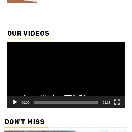
OUR VIDEOS
Video
Player
00:00
03:38
DON'T MISS