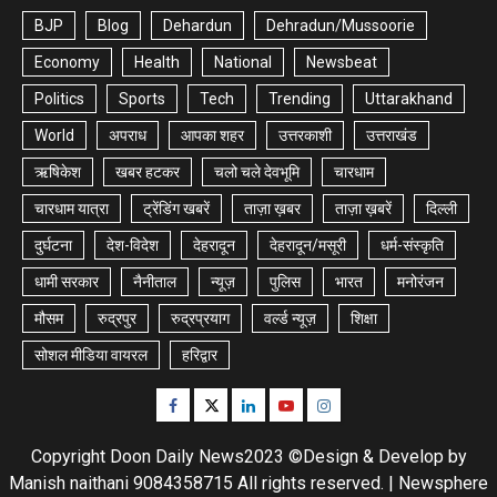
BJP
Blog
Dehardun
Dehradun/Mussoorie
Economy
Health
National
Newsbeat
Politics
Sports
Tech
Trending
Uttarakhand
World
अपराध
आपका शहर
उत्तरकाशी
उत्तराखंड
ऋषिकेश
खबर हटकर
चलो चले देवभूमि
चारधाम
चारधाम यात्रा
ट्रेंडिंग खबरें
ताज़ा ख़बर
ताज़ा ख़बरें
दिल्ली
दुर्घटना
देश-विदेश
देहरादून
देहरादून/मसूरी
धर्म-संस्कृति
धामी सरकार
नैनीताल
न्यूज़
पुलिस
भारत
मनोरंजन
मौसम
रुद्रपुर
रुद्रप्रयाग
वर्ल्ड न्यूज़
शिक्षा
सोशल मीडिया वायरल
हरिद्वार
Facebook
Twitter
Linkedin
Youtube
Instagram
Copyright Doon Daily News2023 ©Design & Develop by
Manish naithani 9084358715 All rights reserved.
|
Newsphere