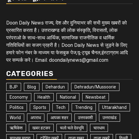
Doon Daily News राज्य, देश और दुनियाभर की सभी मुख्य खबरों को
प्रसारित करता है। उत्तराखण्ड की लोक संस्कृति, विरासतों, लोक
परंपराओ के साथ-साथ आर्थिक, सामाजिक राजनीतिक व धार्मिक
गतिविधियों का सजग प्रहरी है। Doon Daily News से जुड़ने के लिए
हमारे फोन नंबर के माध्यम या फेसबुक पेज,यू-ट्यूब चैनल,इंस्टाग्राम आदि
पर सम्पर्क करे। Email: doondailynews@gmail.com
CATEGORIES
BJP
Blog
Dehardun
Dehradun/Mussoorie
Economy
Health
National
Newsbeat
Politics
Sports
Tech
Trending
Uttarakhand
World
अपराध
आपका शहर
उत्तरकाशी
उत्तराखंड
ऋषिकेश
खबर हटकर
चलो चले देवभूमि
चारधाम
चारधाम यात्रा
ट्रेंडिंग खबरें
ताज़ा ख़बर
ताज़ा ख़बरें
दिल्ली