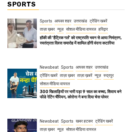
SPORTS
Sports
आपका शहर
उत्तराखंड
ट्रेंडिंग खबरें
ताज़ा ख़बर
न्यूज़
सोशल मीडिया वायरल
हरिद्वार
हॉकी की ‘हैट्रिक गर्ल’ को राष्ट्रपति भवन से आया निमंत्रण,
स्वतंत्रता दिवस समारोह में शामिल होंगी वंदना कटारिया
Newsbeat
Sports
आपका शहर
उत्तराखंड
ट्रेंडिंग खबरें
ताज़ा ख़बर
ताज़ा ख़बरें
न्यूज़
रुद्रपुर
सोशल मीडिया वायरल
300 खिलाड़ियों पर भारी पड़ा 9 साल का बच्चा, शिवाय बने
फीडे रेटिंग चैंपियन, कोरोना ने बना दिया चेस प्लेयर
Newsbeat
Sports
खबर हटकर
ट्रेंडिंग खबरें
ताज़ा ख़बर
न्यूज़
सोशल मीडिया वायरल