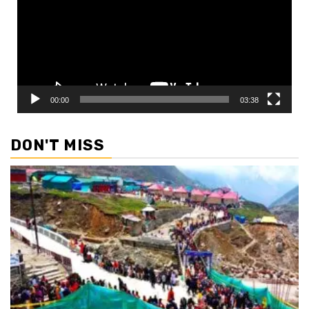
00:00
03:38
DON'T MISS