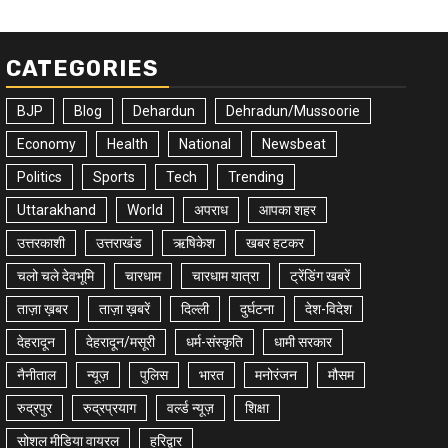
CATEGORIES
BJP
Blog
Dehardun
Dehradun/Mussoorie
Economy
Health
National
Newsbeat
Politics
Sports
Tech
Trending
Uttarakhand
World
अपराध
आपका शहर
उत्तरकाशी
उत्तराखंड
ऋषिकेश
खबर हटकर
चलो चले देवभूमि
चारधाम
चारधाम यात्रा
ट्रेंडिंग खबरें
ताज़ा ख़बर
ताज़ा ख़बरें
दिल्ली
दुर्घटना
देश-विदेश
देहरादून
देहरादून/मसूरी
धर्म-संस्कृति
धामी सरकार
नैनीताल
न्यूज़
पुलिस
भारत
मनोरंजन
मौसम
रुद्रपुर
रुद्रप्रयाग
वर्ल्ड न्यूज़
शिक्षा
सोशल मीडिया वायरल
हरिद्वार