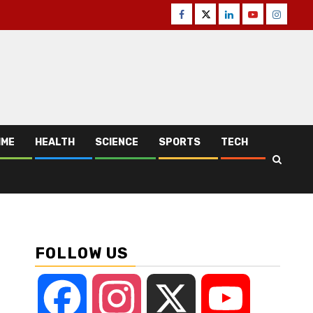
Facebook
Twitter
Linkedin
Youtube
Instagr
IME
HEALTH
SCIENCE
SPORTS
TECH
FOLLOW US
Facebook
Instagram
X
YouTube