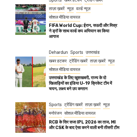
Sports
खबर हटकर
ट्रेंडिंग खबरें
ताज़ा ख़बरें
न्यूज़
वर्ल्ड न्यूज़
सोशल मीडिया वायरल
FIFA World Cup: ईरान, सऊदी और मिस्र
ने ड्रॉ के साथ वर्ल्ड कप अभियान का किया
आगाज
Dehardun
Sports
उत्तराखंड
खबर हटकर
ट्रेंडिंग खबरें
ताज़ा ख़बरें
न्यूज़
सोशल मीडिया वायरल
उत्तराखंड के लिए खुशखबरी, राज्य के दो
खिलाड़ियों का इंडिया U-19 क्रिकेट टीम में
चयन, लक्ष्य बने उप कप्तान
Sports
ट्रेंडिंग खबरें
ताज़ा ख़बरें
न्यूज़
मनोरंजन
सोशल मीडिया वायरल
RCB के सिर सजा IPL 2026 का ताज, MI
और CSK के बाद ऐसा करने वाली बनी तीसरी टीम