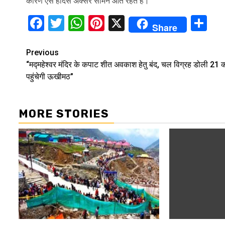
कारण ऐसे हादसे अक्सर सामने आते रहते हैं।
Facebook
Twitter
WhatsApp
Pinterest
X
Sh
Share
Continue
Previous
“मद्महेश्वर मंदिर के कपाट शीत अवकाश हेतु बंद, चल विग्रह डोली 21 
Reading
पहुंचेगी ऊखीमठ”
MORE STORIES