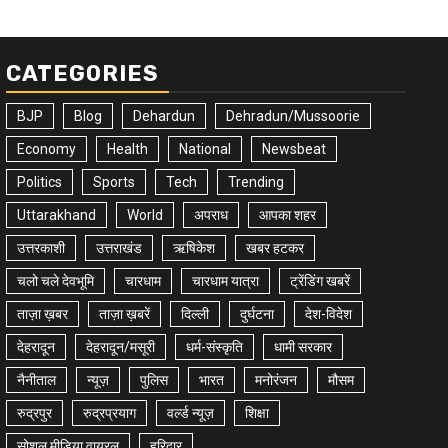
CATEGORIES
BJP
Blog
Dehardun
Dehradun/Mussoorie
Economy
Health
National
Newsbeat
Politics
Sports
Tech
Trending
Uttarakhand
World
अपराध
आपका शहर
उत्तरकाशी
उत्तराखंड
ऋषिकेश
खबर हटकर
चलो चले देवभूमि
चारधाम
चारधाम यात्रा
ट्रेंडिंग खबरें
ताज़ा ख़बर
ताज़ा ख़बरें
दिल्ली
दुर्घटना
देश-विदेश
देहरादून
देहरादून/मसूरी
धर्म-संस्कृति
धामी सरकार
नैनीताल
न्यूज़
पुलिस
भारत
मनोरंजन
मौसम
रुद्रपुर
रुद्रप्रयाग
वर्ल्ड न्यूज़
शिक्षा
सोशल मीडिया वायरल
हरिद्वार