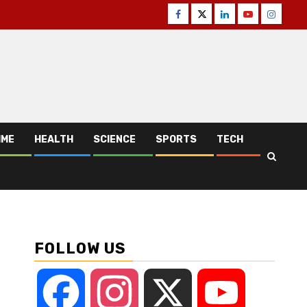
Facebook
Twitter
Linkedin
Youtube
Instagr
IME
HEALTH
SCIENCE
SPORTS
TECH
FOLLOW US
Facebook
Instagram
X
YouTube