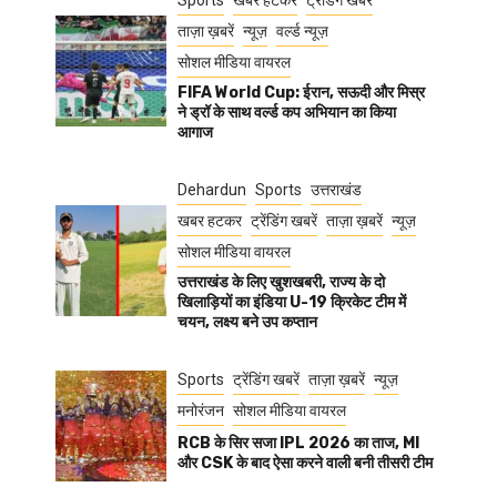
Sports
खबर हटकर
ट्रेंडिंग खबरें
ताज़ा ख़बरें
न्यूज़
वर्ल्ड न्यूज़
सोशल मीडिया वायरल
FIFA World Cup: ईरान, सऊदी और मिस्र
ने ड्रॉ के साथ वर्ल्ड कप अभियान का किया
आगाज
Dehardun
Sports
उत्तराखंड
खबर हटकर
ट्रेंडिंग खबरें
ताज़ा ख़बरें
न्यूज़
सोशल मीडिया वायरल
उत्तराखंड के लिए खुशखबरी, राज्य के दो
खिलाड़ियों का इंडिया U-19 क्रिकेट टीम में
चयन, लक्ष्य बने उप कप्तान
Sports
ट्रेंडिंग खबरें
ताज़ा ख़बरें
न्यूज़
मनोरंजन
सोशल मीडिया वायरल
RCB के सिर सजा IPL 2026 का ताज, MI
और CSK के बाद ऐसा करने वाली बनी तीसरी टीम