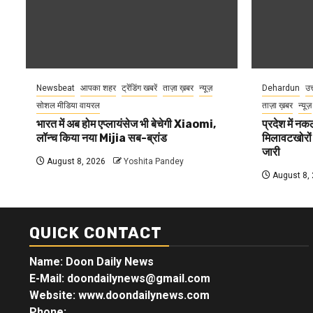
Newsbeat
आपका शहर
ट्रेंडिंग खबरें
ताज़ा ख़बर
न्यूज़
Dehardun
उत
सोशल मीडिया वायरल
ताज़ा ख़बर
न्यूज़
भारत में अब होम एप्लायंसेज भी बेचेगी Xiaomi,
प्रदेश में नक
लॉन्च किया नया Mijia सब-ब्रांड
मिलावटखोरों
जारी
August 8, 2026
Yoshita Pandey
August 8,
QUICK CONTACT
Name: Doon Daily News
E-Mail: doondailynews@gmail.com
Website: www.doondailynews.com
Phone: