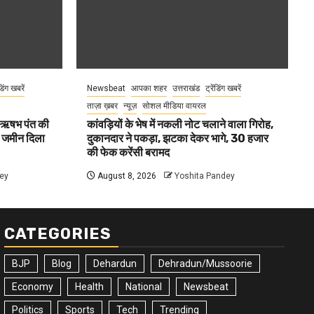
ंडिंग खबरें
Newsbeat
आपका शहर
उत्तराखंड
ट्रेंडिंग खबरें
ताज़ा ख़बर
न्यूज़
सोशल मीडिया वायरल
ा ऋषभ पंत की
कांवड़ियों के भेष में नकली नोट चलाने वाला गिरोह,
ए जमीन दिला
दुकानदार ने पकड़ा, झटका देकर भागे, 30 हजार
की फेक करेंसी बरामद
ey
August 8, 2026
Yoshita Pandey
CATEGORIES
BJP
Blog
Dehardun
Dehradun/Mussoorie
Economy
Health
National
Newsbeat
Politics
Sports
Tech
Trending