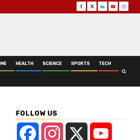
Facebook
Twitter
Linkedin
Youtube
Instagr
IME
HEALTH
SCIENCE
SPORTS
TECH
FOLLOW US
Facebook
Instagram
X
YouTube