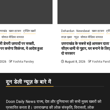
्तराखंड
खबर हटकर
ट्रेंडिंग खबरें
Dehardun
Newsbeat
खबर हटकर
ट्रे
सोशल मीडिया वायरल
ताज़ा ख़बर
न्यूज़
सोशल मीडिया वायरल
ली डेयरी उत्पादों पर सख्ती,
उत्तराखंड के सबसे बड़े आयकर दात
 पर कसेगा शिकंजा, ये आदेश हुआ
सीएम धामी से गुहार, घर बनाने के लि
दो सरकार
 2026
Yoshita Pandey
August 8, 2026
Yoshita Pand
दून डेली न्यूज़ के बारे में
Doon Daily News राज्य, देश और दुनियाभर की सभी मुख्य खबरों को
प्रसारित करता है। उत्तराखण्ड की लोक संस्कृति, विरासतों, लोक