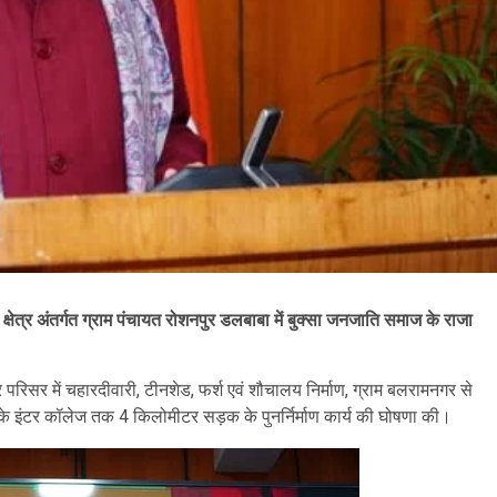
क्षेत्र अंतर्गत ग्राम पंचायत रोशनपुर डलबाबा में बुक्सा जनजाति समाज के राजा
 परिसर में चहारदीवारी, टीनशेड, फर्श एवं शौचालय निर्माण, ग्राम बलरामनगर से
नके इंटर कॉलेज तक 4 किलोमीटर सड़क के पुनर्निर्माण कार्य की घोषणा की।