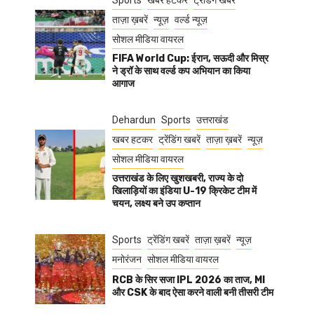
Sports
खबर हटकर
ट्रेंडिंग खबरें
ताज़ा ख़बरें
न्यूज़
वर्ल्ड न्यूज़
सोशल मीडिया वायरल
FIFA World Cup: ईरान, सऊदी और मिस्र
ने ड्रॉ के साथ वर्ल्ड कप अभियान का किया
आगाज
Dehardun
Sports
उत्तराखंड
खबर हटकर
ट्रेंडिंग खबरें
ताज़ा ख़बरें
न्यूज़
सोशल मीडिया वायरल
उत्तराखंड के लिए खुशखबरी, राज्य के दो
खिलाड़ियों का इंडिया U-19 क्रिकेट टीम में
चयन, लक्ष्य बने उप कप्तान
Sports
ट्रेंडिंग खबरें
ताज़ा ख़बरें
न्यूज़
मनोरंजन
सोशल मीडिया वायरल
RCB के सिर सजा IPL 2026 का ताज, MI
और CSK के बाद ऐसा करने वाली बनी तीसरी टीम