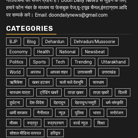
गतिविधियों का सजग प्रहरी है। Doon Daily News से जुड़ने के लिए
हमारे फोन नंबर के माध्यम या फेसबुक पेज,यू-ट्यूब चैनल,इंस्टाग्राम आदि
पर सम्पर्क करे। Email: doondailynews@gmail.com
CATEGORIES
BJP
Blog
Dehardun
Dehradun/Mussoorie
Economy
Health
National
Newsbeat
Politics
Sports
Tech
Trending
Uttarakhand
World
अपराध
आपका शहर
उत्तरकाशी
उत्तराखंड
ऋषिकेश
खबर हटकर
चलो चले देवभूमि
चारधाम
चारधाम यात्रा
ट्रेंडिंग खबरें
ताज़ा ख़बर
ताज़ा ख़बरें
दिल्ली
दुर्घटना
देश-विदेश
देहरादून
देहरादून/मसूरी
धर्म-संस्कृति
धामी सरकार
नैनीताल
न्यूज़
पुलिस
भारत
मनोरंजन
मौसम
रुद्रपुर
रुद्रप्रयाग
वर्ल्ड न्यूज़
शिक्षा
सोशल मीडिया वायरल
हरिद्वार