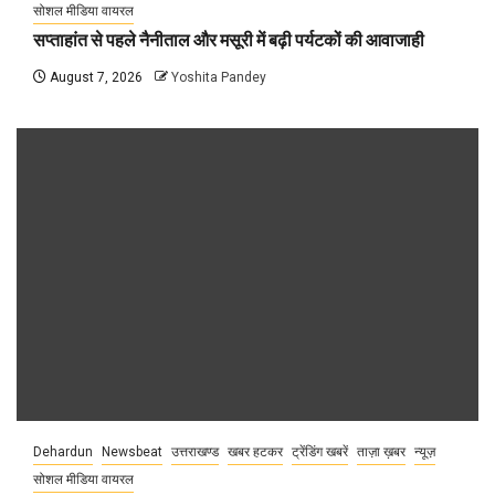
सोशल मीडिया वायरल
सप्ताहांत से पहले नैनीताल और मसूरी में बढ़ी पर्यटकों की आवाजाही
August 7, 2026
Yoshita Pandey
Dehardun
Newsbeat
उत्तराखण्ड
खबर हटकर
ट्रेंडिंग खबरें
ताज़ा ख़बर
न्यूज़
सोशल मीडिया वायरल