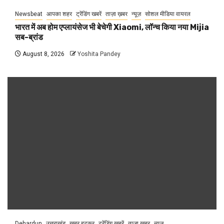
Newsbeat
आपका शहर
ट्रेंडिंग खबरें
ताज़ा ख़बर
न्यूज़
सोशल मीडिया वायरल
भारत में अब होम एप्लायंसेज भी बेचेगी Xiaomi, लॉन्च किया नया Mijia
सब-ब्रांड
August 8, 2026
Yoshita Pandey
Dehardun
उत्तराखंड
खबर हटकर
ट्रेंडिंग खबरें
ताज़ा ख़बर
न्यूज़