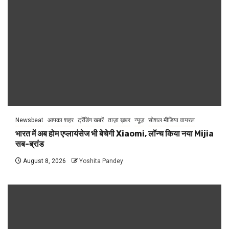
Newsbeat
आपका शहर
ट्रेंडिंग खबरें
ताज़ा ख़बर
न्यूज़
सोशल मीडिया वायरल
भारत में अब होम एप्लायंसेज भी बेचेगी Xiaomi, लॉन्च किया नया Mijia
सब-ब्रांड
August 8, 2026
Yoshita Pandey