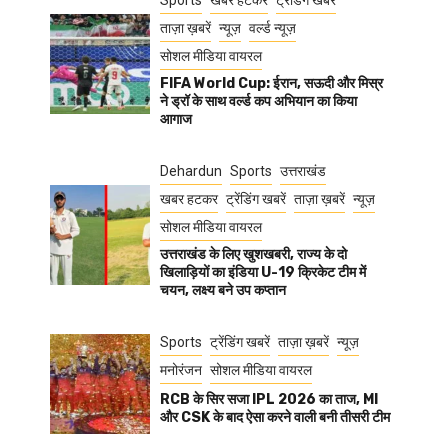
Sports
खबर हटकर
ट्रेंडिंग खबरें
ताज़ा ख़बरें
न्यूज़
वर्ल्ड न्यूज़
सोशल मीडिया वायरल
FIFA World Cup: ईरान, सऊदी और मिस्र
ने ड्रॉ के साथ वर्ल्ड कप अभियान का किया
आगाज
Dehardun
Sports
उत्तराखंड
खबर हटकर
ट्रेंडिंग खबरें
ताज़ा ख़बरें
न्यूज़
सोशल मीडिया वायरल
उत्तराखंड के लिए खुशखबरी, राज्य के दो
खिलाड़ियों का इंडिया U-19 क्रिकेट टीम में
चयन, लक्ष्य बने उप कप्तान
Sports
ट्रेंडिंग खबरें
ताज़ा ख़बरें
न्यूज़
मनोरंजन
सोशल मीडिया वायरल
RCB के सिर सजा IPL 2026 का ताज, MI
और CSK के बाद ऐसा करने वाली बनी तीसरी टीम