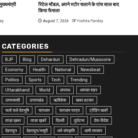
ुख्यमंत्री
रिटेल मॉडल, अपने स्टोर चलाने के पांच साल बाद
किया फैसला
ey
August 7, 2026
Yoshita Pandey
CATEGORIES
BJP
Blog
Dehardun
Dehradun/Mussoorie
Economy
Health
National
Newsbeat
Politics
Sports
Tech
Trending
Uttarakhand
World
अपराध
आपका शहर
उत्तरकाशी
उत्तराखंड
ऋषिकेश
खबर हटकर
चलो चले देवभूमि
चारधाम
चारधाम यात्रा
ट्रेंडिंग खबरें
ताज़ा ख़बर
ताज़ा ख़बरें
दिल्ली
दुर्घटना
देश-विदेश
देहरादून
देहरादून/मसूरी
धर्म-संस्कृति
धामी सरकार