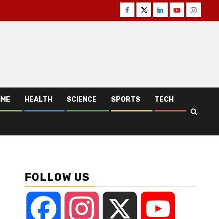
Facebook
Twitter
Linkedin
Youtube
Instagr
IME
HEALTH
SCIENCE
SPORTS
TECH
FOLLOW US
Facebook
Instagram
X
YouTube