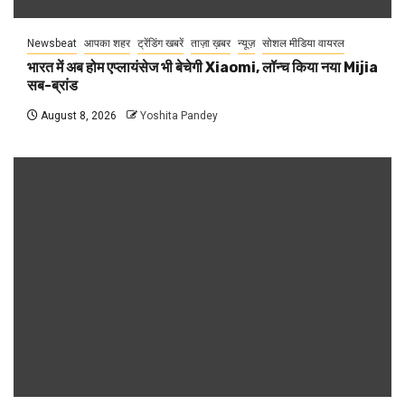
Newsbeat
आपका शहर
ट्रेंडिंग खबरें
ताज़ा ख़बर
न्यूज़
सोशल मीडिया वायरल
भारत में अब होम एप्लायंसेज भी बेचेगी Xiaomi, लॉन्च किया नया Mijia
सब-ब्रांड
August 8, 2026
Yoshita Pandey