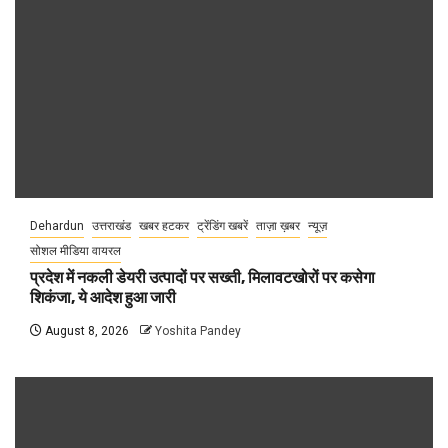
Dehardun
उत्तराखंड
खबर हटकर
ट्रेंडिंग खबरें
ताज़ा ख़बर
न्यूज़
सोशल मीडिया वायरल
प्रदेश में नकली डेयरी उत्पादों पर सख्ती, मिलावटखोरों पर कसेगा
शिकंजा, ये आदेश हुआ जारी
August 8, 2026
Yoshita Pandey