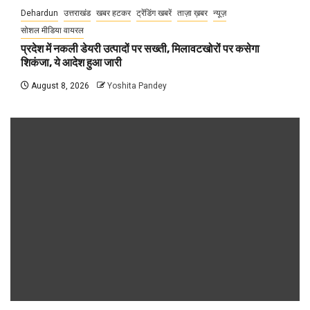
Dehardun
उत्तराखंड
खबर हटकर
ट्रेंडिंग खबरें
ताज़ा ख़बर
न्यूज़
सोशल मीडिया वायरल
प्रदेश में नकली डेयरी उत्पादों पर सख्ती, मिलावटखोरों पर कसेगा
शिकंजा, ये आदेश हुआ जारी
August 8, 2026
Yoshita Pandey