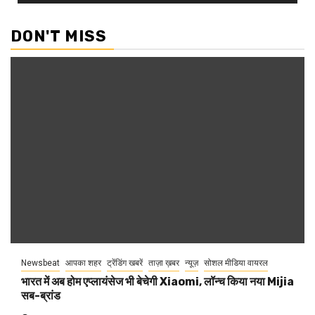
DON'T MISS
Newsbeat
आपका शहर
ट्रेंडिंग खबरें
ताज़ा ख़बर
न्यूज़
सोशल मीडिया वायरल
भारत में अब होम एप्लायंसेज भी बेचेगी Xiaomi, लॉन्च किया नया Mijia
सब-ब्रांड