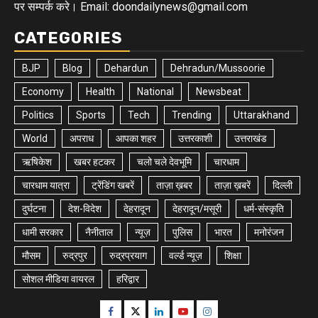
पर सम्पर्क करे। Email: doondailynews@gmail.com
CATEGORIES
BJP
Blog
Dehardun
Dehradun/Mussoorie
Economy
Health
National
Newsbeat
Politics
Sports
Tech
Trending
Uttarakhand
World
अपराध
आपका शहर
उत्तरकाशी
उत्तराखंड
ऋषिकेश
खबर हटकर
चलो चले देवभूमि
चारधाम
चारधाम यात्रा
ट्रेंडिंग खबरें
ताज़ा ख़बर
ताज़ा ख़बरें
दिल्ली
दुर्घटना
देश-विदेश
देहरादून
देहरादून/मसूरी
धर्म-संस्कृति
धामी सरकार
नैनीताल
न्यूज़
पुलिस
भारत
मनोरंजन
मौसम
रुद्रपुर
रुद्रप्रयाग
वर्ल्ड न्यूज़
शिक्षा
सोशल मीडिया वायरल
हरिद्वार
Facebook
Twitter
Linkedin
Youtube
Instagram