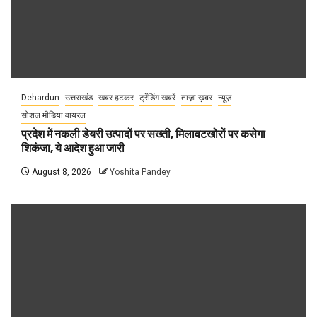
Dehardun
उत्तराखंड
खबर हटकर
ट्रेंडिंग खबरें
ताज़ा ख़बर
न्यूज़
सोशल मीडिया वायरल
प्रदेश में नकली डेयरी उत्पादों पर सख्ती, मिलावटखोरों पर कसेगा
शिकंजा, ये आदेश हुआ जारी
August 8, 2026
Yoshita Pandey