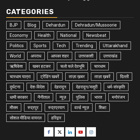
CATEGORIES
BJP
Blog
Dehardun
Dehradun/Mussoorie
Economy
Health
National
Newsbeat
Politics
Sports
Tech
Trending
Uttarakhand
World
अपराध
आपका शहर
उत्तरकाशी
उत्तराखंड
ऋषिकेश
खबर हटकर
चलो चले देवभूमि
चारधाम
चारधाम यात्रा
ट्रेंडिंग खबरें
ताज़ा ख़बर
ताज़ा ख़बरें
दिल्ली
दुर्घटना
देश-विदेश
देहरादून
देहरादून/मसूरी
धर्म-संस्कृति
धामी सरकार
नैनीताल
न्यूज़
पुलिस
भारत
मनोरंजन
मौसम
रुद्रपुर
रुद्रप्रयाग
वर्ल्ड न्यूज़
शिक्षा
सोशल मीडिया वायरल
हरिद्वार
Facebook
Twitter
Linkedin
Youtube
Instagram