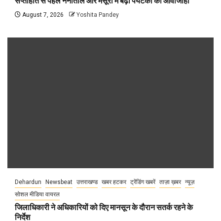
सप्ताहांत से पहले नैनीताल और मसूरी में बढ़ी पर्यटकों की आवाजाही
August 7, 2026
Yoshita Pandey
Dehardun
Newsbeat
उत्तराखण्ड
खबर हटकर
ट्रेंडिंग खबरें
ताज़ा ख़बर
न्यूज़
सोशल मीडिया वायरल
जिलाधिकारी ने अधिकारियों को दिए मानसून के दौरान सतर्क रहने के
निर्देश