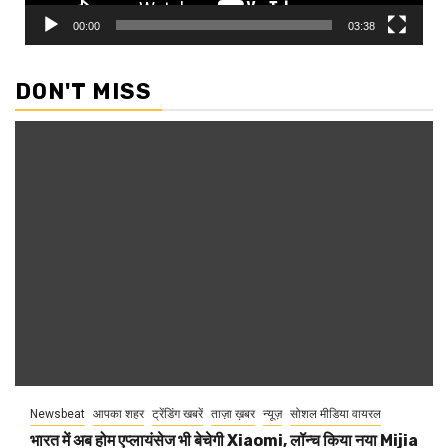
00:00
03:38
DON'T MISS
Newsbeat
आपका शहर
ट्रेंडिंग खबरें
ताज़ा ख़बर
न्यूज़
सोशल मीडिया वायरल
भारत में अब होम एप्लायंसेज भी बेचेगी Xiaomi, लॉन्च किया नया Mijia