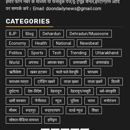
हमारे फोन नंबर के माध्यम या फेसबुक पेज,यू-ट्यूब चैनल,इंस्टाग्राम आदि
पर सम्पर्क करे। Email: doondailynews@gmail.com
CATEGORIES
BJP
Blog
Dehardun
Dehradun/Mussoorie
Economy
Health
National
Newsbeat
Politics
Sports
Tech
Trending
Uttarakhand
World
अपराध
आपका शहर
उत्तरकाशी
उत्तराखंड
ऋषिकेश
खबर हटकर
चलो चले देवभूमि
चारधाम
चारधाम यात्रा
ट्रेंडिंग खबरें
ताज़ा ख़बर
ताज़ा ख़बरें
दिल्ली
दुर्घटना
देश-विदेश
देहरादून
देहरादून/मसूरी
धर्म-संस्कृति
धामी सरकार
नैनीताल
न्यूज़
पुलिस
भारत
मनोरंजन
मौसम
रुद्रपुर
रुद्रप्रयाग
वर्ल्ड न्यूज़
शिक्षा
सोशल मीडिया वायरल
हरिद्वार