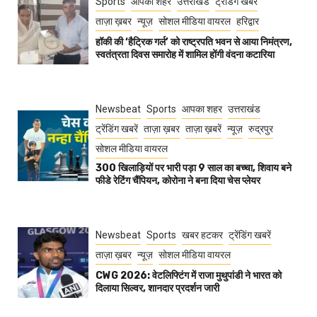
Sports
आपका शहर
उत्तराखंड
ट्रेंडिंग खबरें
ताज़ा ख़बर
न्यूज़
सोशल मीडिया वायरल
हरिद्वार
हॉकी की ‘हैट्रिक गर्ल’ को राष्ट्रपति भवन से आया निमंत्रण,
स्वतंत्रता दिवस समारोह में शामिल होंगी वंदना कटारिया
Newsbeat
Sports
आपका शहर
उत्तराखंड
ट्रेंडिंग खबरें
ताज़ा ख़बर
ताज़ा ख़बरें
न्यूज़
रुद्रपुर
सोशल मीडिया वायरल
300 खिलाड़ियों पर भारी पड़ा 9 साल का बच्चा, शिवाय बने
फीडे रेटिंग चैंपियन, कोरोना ने बना दिया चेस प्लेयर
Newsbeat
Sports
खबर हटकर
ट्रेंडिंग खबरें
ताज़ा ख़बर
न्यूज़
सोशल मीडिया वायरल
CWG 2026: वेटलिफ्टिंग में राजा मुथुपांडी ने भारत को
दिलाया सिल्वर, शानदार प्रदर्शन जारी