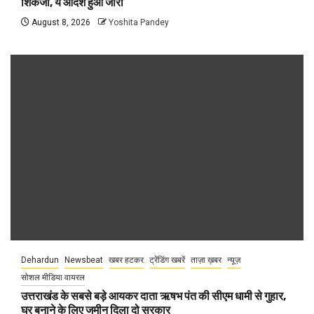
शिकंजा, ये आदेश हुआ जारी
August 8, 2026
Yoshita Pandey
Dehardun
Newsbeat
खबर हटकर
ट्रेंडिंग खबरें
ताज़ा ख़बर
न्यूज़
सोशल मीडिया वायरल
उत्तराखंड के सबसे बड़े आयकर दाता ऋषभ पंत की सीएम धामी से गुहार,
घर बनाने के लिए जमीन दिला दो सरकार