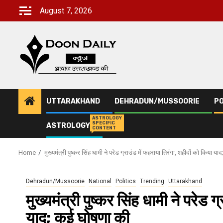
Skip
August 7, 2026
to
content
UTTARAKHAND
DEHRADUN/MUSSOORIE
PO
ASTROLOGY
SPECIFIC
ASTROLOGY
CONTENT
Home
मुख्‍यमंत्री पुष्‍कर सिंह धामी ने परेड ग्राउंड में फहराया तिरंगा, शहीदों को किया 
Dehradun/Mussoorie
National
Politics
Trending
Uttarakhand
मुख्‍यमंत्री पुष्‍कर सिंह धामी ने परेड
याद; कई घोषणा की