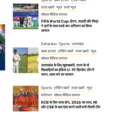
Sports
खबर हटकर
ट्रेंडिंग खबरें
ताज़ा ख़बरें
न्यूज़
वर्ल्ड न्यूज़
सोशल मीडिया वायरल
FIFA World Cup: ईरान, सऊदी और मिस्र
ने ड्रॉ के साथ वर्ल्ड कप अभियान का किया
आगाज
Dehardun
Sports
उत्तराखंड
खबर हटकर
ट्रेंडिंग खबरें
ताज़ा ख़बरें
न्यूज़
सोशल मीडिया वायरल
उत्तराखंड के लिए खुशखबरी, राज्य के दो
खिलाड़ियों का इंडिया U-19 क्रिकेट टीम में
चयन, लक्ष्य बने उप कप्तान
Sports
ट्रेंडिंग खबरें
ताज़ा ख़बरें
न्यूज़
मनोरंजन
सोशल मीडिया वायरल
RCB के सिर सजा IPL 2026 का ताज, MI
और CSK के बाद ऐसा करने वाली बनी तीसरी टीम