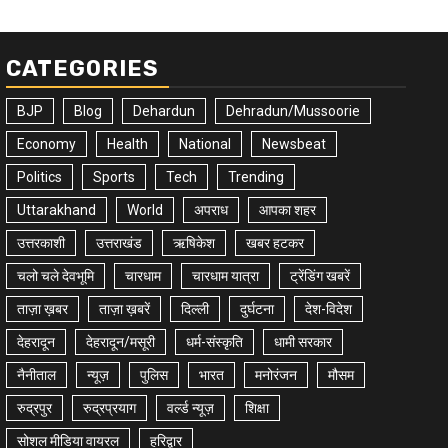
CATEGORIES
BJP
Blog
Dehardun
Dehradun/Mussoorie
Economy
Health
National
Newsbeat
Politics
Sports
Tech
Trending
Uttarakhand
World
अपराध
आपका शहर
उत्तरकाशी
उत्तराखंड
ऋषिकेश
खबर हटकर
चलो चले देवभूमि
चारधाम
चारधाम यात्रा
ट्रेंडिंग खबरें
ताज़ा ख़बर
ताज़ा ख़बरें
दिल्ली
दुर्घटना
देश-विदेश
देहरादून
देहरादून/मसूरी
धर्म-संस्कृति
धामी सरकार
नैनीताल
न्यूज़
पुलिस
भारत
मनोरंजन
मौसम
रुद्रपुर
रुद्रप्रयाग
वर्ल्ड न्यूज़
शिक्षा
सोशल मीडिया वायरल
हरिद्वार