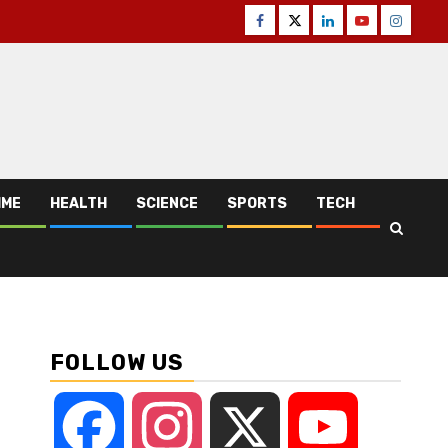
Facebook
Twitter
Linkedin
Youtube
Instagr
IME
HEALTH
SCIENCE
SPORTS
TECH
FOLLOW US
Facebook
Instagram
X
YouTube