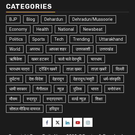
CATEGORIES
BJP
Blog
Dehardun
Dehradun/Mussoorie
Economy
Health
National
Newsbeat
Politics
Sports
Tech
Trending
Uttarakhand
World
अपराध
आपका शहर
उत्तरकाशी
उत्तराखंड
ऋषिकेश
खबर हटकर
चलो चले देवभूमि
चारधाम
चारधाम यात्रा
ट्रेंडिंग खबरें
ताज़ा ख़बर
ताज़ा ख़बरें
दिल्ली
दुर्घटना
देश-विदेश
देहरादून
देहरादून/मसूरी
धर्म-संस्कृति
धामी सरकार
नैनीताल
न्यूज़
पुलिस
भारत
मनोरंजन
मौसम
रुद्रपुर
रुद्रप्रयाग
वर्ल्ड न्यूज़
शिक्षा
सोशल मीडिया वायरल
हरिद्वार
Facebook
Twitter
Linkedin
Youtube
Instagram