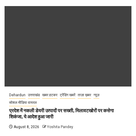
Dehardun
उत्तराखंड
खबर हटकर
ट्रेंडिंग खबरें
ताज़ा ख़बर
न्यूज़
सोशल मीडिया वायरल
प्रदेश में नकली डेयरी उत्पादों पर सख्ती, मिलावटखोरों पर कसेगा
शिकंजा, ये आदेश हुआ जारी
August 8, 2026
Yoshita Pandey