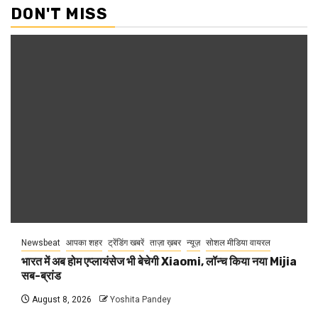
DON'T MISS
Newsbeat
आपका शहर
ट्रेंडिंग खबरें
ताज़ा ख़बर
न्यूज़
सोशल मीडिया वायरल
भारत में अब होम एप्लायंसेज भी बेचेगी Xiaomi, लॉन्च किया नया Mijia
सब-ब्रांड
August 8, 2026
Yoshita Pandey