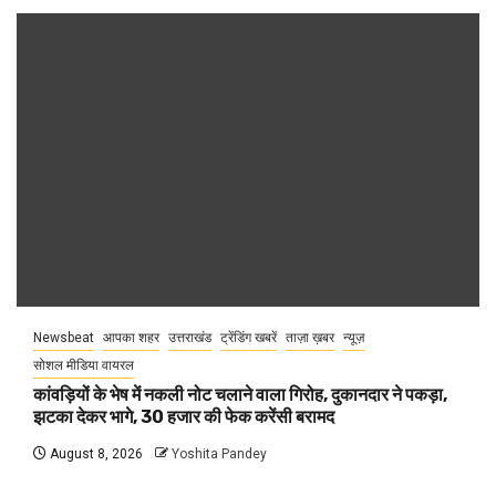
Newsbeat
आपका शहर
उत्तराखंड
ट्रेंडिंग खबरें
ताज़ा ख़बर
न्यूज़
सोशल मीडिया वायरल
कांवड़ियों के भेष में नकली नोट चलाने वाला गिरोह, दुकानदार ने पकड़ा,
झटका देकर भागे, 30 हजार की फेक करेंसी बरामद
August 8, 2026
Yoshita Pandey