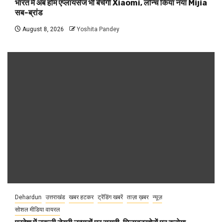
भारत में अब होम एप्लायंसेज भी बेचेगी Xiaomi, लॉन्च किया नया Mijia
सब-ब्रांड
August 8, 2026
Yoshita Pandey
Dehardun
उत्तराखंड
खबर हटकर
ट्रेंडिंग खबरें
ताज़ा ख़बर
न्यूज़
सोशल मीडिया वायरल