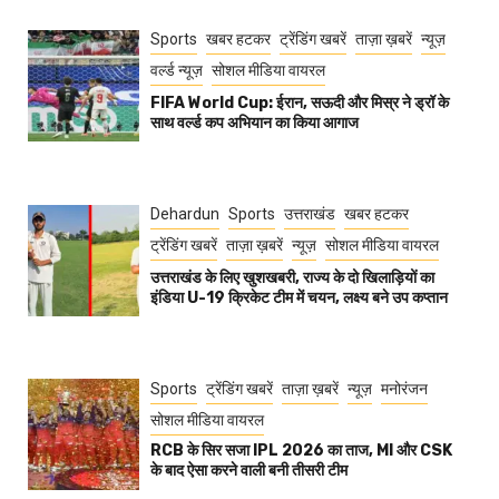
Sports
खबर हटकर
ट्रेंडिंग खबरें
ताज़ा ख़बरें
न्यूज़
वर्ल्ड न्यूज़
सोशल मीडिया वायरल
FIFA World Cup: ईरान, सऊदी और मिस्र ने ड्रॉ के
साथ वर्ल्ड कप अभियान का किया आगाज
Dehardun
Sports
उत्तराखंड
खबर हटकर
ट्रेंडिंग खबरें
ताज़ा ख़बरें
न्यूज़
सोशल मीडिया वायरल
उत्तराखंड के लिए खुशखबरी, राज्य के दो खिलाड़ियों का
इंडिया U-19 क्रिकेट टीम में चयन, लक्ष्य बने उप कप्तान
Sports
ट्रेंडिंग खबरें
ताज़ा ख़बरें
न्यूज़
मनोरंजन
सोशल मीडिया वायरल
RCB के सिर सजा IPL 2026 का ताज, MI और CSK
के बाद ऐसा करने वाली बनी तीसरी टीम