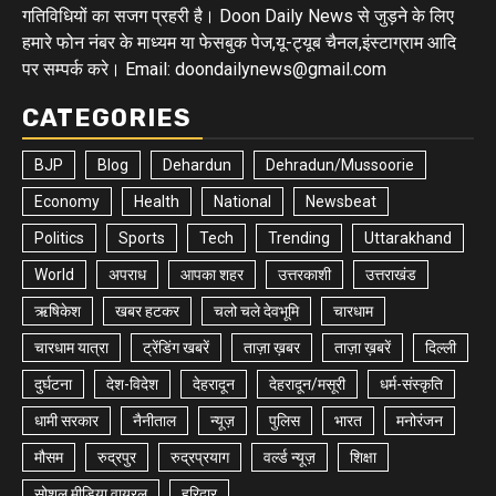
गतिविधियों का सजग प्रहरी है। Doon Daily News से जुड़ने के लिए
हमारे फोन नंबर के माध्यम या फेसबुक पेज,यू-ट्यूब चैनल,इंस्टाग्राम आदि
पर सम्पर्क करे। Email: doondailynews@gmail.com
CATEGORIES
BJP
Blog
Dehardun
Dehradun/Mussoorie
Economy
Health
National
Newsbeat
Politics
Sports
Tech
Trending
Uttarakhand
World
अपराध
आपका शहर
उत्तरकाशी
उत्तराखंड
ऋषिकेश
खबर हटकर
चलो चले देवभूमि
चारधाम
चारधाम यात्रा
ट्रेंडिंग खबरें
ताज़ा ख़बर
ताज़ा ख़बरें
दिल्ली
दुर्घटना
देश-विदेश
देहरादून
देहरादून/मसूरी
धर्म-संस्कृति
धामी सरकार
नैनीताल
न्यूज़
पुलिस
भारत
मनोरंजन
मौसम
रुद्रपुर
रुद्रप्रयाग
वर्ल्ड न्यूज़
शिक्षा
सोशल मीडिया वायरल
हरिद्वार