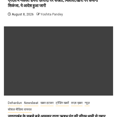
प्रदेश में नकली डेयरी उत्पादों पर सख्ती, मिलावटखोरों पर कसेगा
शिकंजा, ये आदेश हुआ जारी
August 8, 2026
Yoshita Pandey
Dehardun
Newsbeat
खबर हटकर
ट्रेंडिंग खबरें
ताज़ा ख़बर
न्यूज़
सोशल मीडिया वायरल
उत्तराखंड के सबसे बड़े आयकर दाता ऋषभ पंत की सीएम धामी से गुहार,