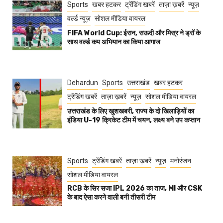
Sports
खबर हटकर
ट्रेंडिंग खबरें
ताज़ा ख़बरें
न्यूज़
वर्ल्ड न्यूज़
सोशल मीडिया वायरल
FIFA World Cup: ईरान, सऊदी और मिस्र ने ड्रॉ के
साथ वर्ल्ड कप अभियान का किया आगाज
Dehardun
Sports
उत्तराखंड
खबर हटकर
ट्रेंडिंग खबरें
ताज़ा ख़बरें
न्यूज़
सोशल मीडिया वायरल
उत्तराखंड के लिए खुशखबरी, राज्य के दो खिलाड़ियों का
इंडिया U-19 क्रिकेट टीम में चयन, लक्ष्य बने उप कप्तान
Sports
ट्रेंडिंग खबरें
ताज़ा ख़बरें
न्यूज़
मनोरंजन
सोशल मीडिया वायरल
RCB के सिर सजा IPL 2026 का ताज, MI और CSK
के बाद ऐसा करने वाली बनी तीसरी टीम