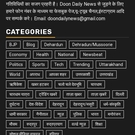
गतिविधियों का सजग प्रहरी है। Doon Daily News से जुड़ने के लिए
हमारे फोन नंबर के माध्यम या फेसबुक पेज,यू-ट्यूब चैनल,इंस्टाग्राम आदि
पर सम्पर्क करे। Email: doondailynews@gmail.com
CATEGORIES
BJP
Blog
Dehardun
Dehradun/Mussoorie
Economy
Health
National
Newsbeat
Politics
Sports
Tech
Trending
Uttarakhand
World
अपराध
आपका शहर
उत्तरकाशी
उत्तराखंड
ऋषिकेश
खबर हटकर
चलो चले देवभूमि
चारधाम
चारधाम यात्रा
ट्रेंडिंग खबरें
ताज़ा ख़बर
ताज़ा ख़बरें
दिल्ली
दुर्घटना
देश-विदेश
देहरादून
देहरादून/मसूरी
धर्म-संस्कृति
धामी सरकार
नैनीताल
न्यूज़
पुलिस
भारत
मनोरंजन
मौसम
रुद्रपुर
रुद्रप्रयाग
वर्ल्ड न्यूज़
शिक्षा
सोशल मीडिया वायरल
हरिद्वार