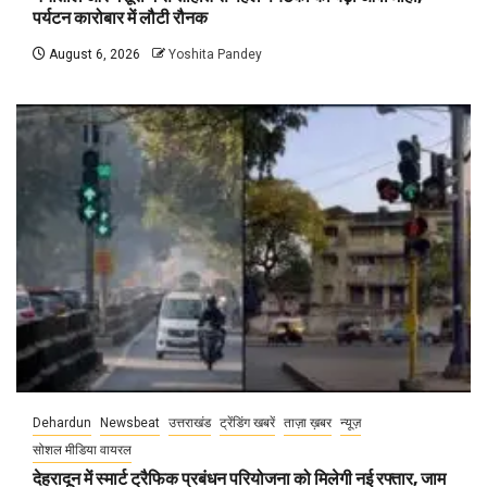
पर्यटन कारोबार में लौटी रौनक
August 6, 2026
Yoshita Pandey
Dehardun
Newsbeat
उत्तराखंड
ट्रेंडिंग खबरें
ताज़ा ख़बर
न्यूज़
सोशल मीडिया वायरल
देहरादून में स्मार्ट ट्रैफिक प्रबंधन परियोजना को मिलेगी नई रफ्तार, जाम