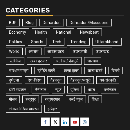
CATEGORIES
BJP
Blog
Dehardun
Dehradun/Mussoorie
Economy
Health
National
Newsbeat
Politics
Sports
Tech
Trending
Uttarakhand
World
अपराध
आपका शहर
उत्तरकाशी
उत्तराखंड
ऋषिकेश
खबर हटकर
चलो चले देवभूमि
चारधाम
चारधाम यात्रा
ट्रेंडिंग खबरें
ताज़ा ख़बर
ताज़ा ख़बरें
दिल्ली
दुर्घटना
देश-विदेश
देहरादून
देहरादून/मसूरी
धर्म-संस्कृति
धामी सरकार
नैनीताल
न्यूज़
पुलिस
भारत
मनोरंजन
मौसम
रुद्रपुर
रुद्रप्रयाग
वर्ल्ड न्यूज़
शिक्षा
सोशल मीडिया वायरल
हरिद्वार
Facebook
Twitter
Linkedin
Youtube
Instagram