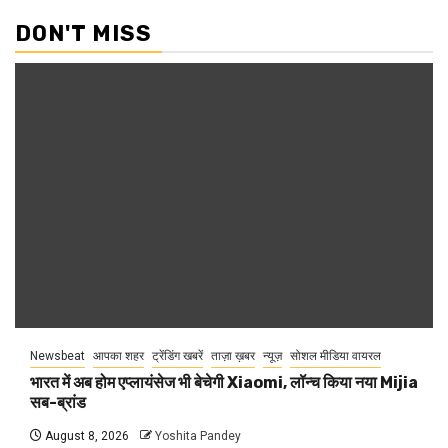
DON'T MISS
Newsbeat
आपका शहर
ट्रेंडिंग खबरें
ताज़ा ख़बर
न्यूज़
सोशल मीडिया वायरल
भारत में अब होम एप्लायंसेज भी बेचेगी Xiaomi, लॉन्च किया नया Mijia
सब-ब्रांड
August 8, 2026
Yoshita Pandey