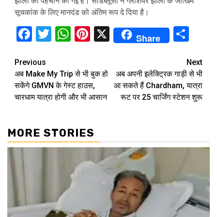
झीलों की पहचान की गई है। सीडब्लूसी ने ग्लेशियर झीलों के जोखिम
सूचकांक के लिए मानदंड को अंतिम रूप दे दिया है।
Facebook
Twitter
WhatsApp
Pinterest
X
Sha
Share
Continue
Previous
Next
अब Make My Trip से भी बुक हो
अब अपनी इलेक्ट्रिक गाड़ी से भी
Reading
सकेंगे GMVN के गेस्ट हाउस,
आ सकते हैं Chardham, यात्रा
चारधाम यात्रा होगी और भी आसान
रूट पर 25 चार्जिंग स्टेशन शुरू
MORE STORIES