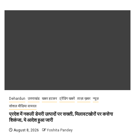
Dehardun
उत्तराखंड
खबर हटकर
ट्रेंडिंग खबरें
ताज़ा ख़बर
न्यूज़
सोशल मीडिया वायरल
प्रदेश में नकली डेयरी उत्पादों पर सख्ती, मिलावटखोरों पर कसेगा
शिकंजा, ये आदेश हुआ जारी
August 8, 2026
Yoshita Pandey