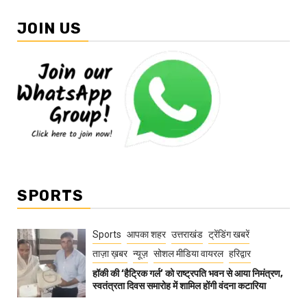
JOIN US
SPORTS
Sports
आपका शहर
उत्तराखंड
ट्रेंडिंग खबरें
ताज़ा ख़बर
न्यूज़
सोशल मीडिया वायरल
हरिद्वार
हॉकी की ‘हैट्रिक गर्ल’ को राष्ट्रपति भवन से आया निमंत्रण,
स्वतंत्रता दिवस समारोह में शामिल होंगी वंदना कटारिया