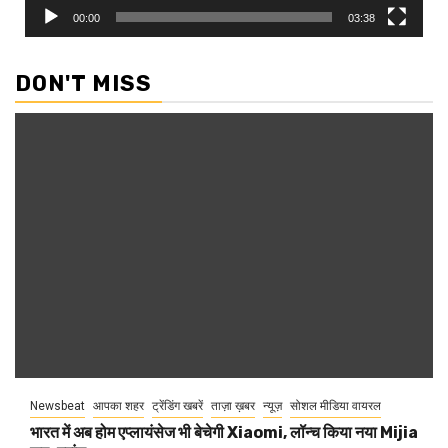
00:00
03:38
DON'T MISS
Newsbeat
आपका शहर
ट्रेंडिंग खबरें
ताज़ा ख़बर
न्यूज़
सोशल मीडिया वायरल
भारत में अब होम एप्लायंसेज भी बेचेगी Xiaomi, लॉन्च किया नया Mijia