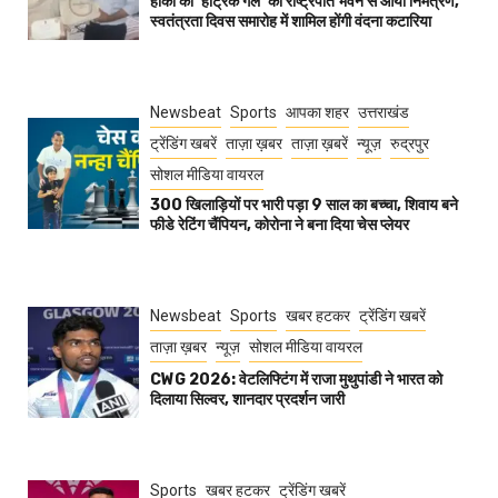
हॉकी की ‘हैट्रिक गर्ल’ को राष्ट्रपति भवन से आया निमंत्रण,
स्वतंत्रता दिवस समारोह में शामिल होंगी वंदना कटारिया
Newsbeat
Sports
आपका शहर
उत्तराखंड
ट्रेंडिंग खबरें
ताज़ा ख़बर
ताज़ा ख़बरें
न्यूज़
रुद्रपुर
सोशल मीडिया वायरल
300 खिलाड़ियों पर भारी पड़ा 9 साल का बच्चा, शिवाय बने
फीडे रेटिंग चैंपियन, कोरोना ने बना दिया चेस प्लेयर
Newsbeat
Sports
खबर हटकर
ट्रेंडिंग खबरें
ताज़ा ख़बर
न्यूज़
सोशल मीडिया वायरल
CWG 2026: वेटलिफ्टिंग में राजा मुथुपांडी ने भारत को
दिलाया सिल्वर, शानदार प्रदर्शन जारी
Sports
खबर हटकर
ट्रेंडिंग खबरें