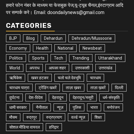
हमारे फोन नंबर के माध्यम या फेसबुक पेज,यू-ट्यूब चैनल,इंस्टाग्राम आदि
पर सम्पर्क करे। Email: doondailynews@gmail.com
CATEGORIES
BJP
Blog
Dehardun
Dehradun/Mussoorie
Economy
Health
National
Newsbeat
Politics
Sports
Tech
Trending
Uttarakhand
World
अपराध
आपका शहर
उत्तरकाशी
उत्तराखंड
ऋषिकेश
खबर हटकर
चलो चले देवभूमि
चारधाम
चारधाम यात्रा
ट्रेंडिंग खबरें
ताज़ा ख़बर
ताज़ा ख़बरें
दिल्ली
दुर्घटना
देश-विदेश
देहरादून
देहरादून/मसूरी
धर्म-संस्कृति
धामी सरकार
नैनीताल
न्यूज़
पुलिस
भारत
मनोरंजन
मौसम
रुद्रपुर
रुद्रप्रयाग
वर्ल्ड न्यूज़
शिक्षा
सोशल मीडिया वायरल
हरिद्वार