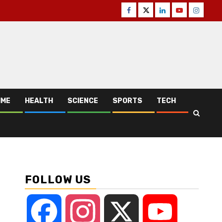
Facebook
Twitter
Linkedin
Youtube
Instagr
IME
HEALTH
SCIENCE
SPORTS
TECH
FOLLOW US
Facebook
Instagram
X
YouTube