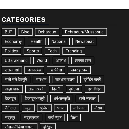
CATEGORIES
BJP
Blog
Dehardun
Dehradun/Mussoorie
Economy
Health
National
Newsbeat
Politics
Sports
Tech
Trending
Uttarakhand
World
अपराध
आपका शहर
उत्तरकाशी
उत्तराखंड
ऋषिकेश
खबर हटकर
चलो चले देवभूमि
चारधाम
चारधाम यात्रा
ट्रेंडिंग खबरें
ताज़ा ख़बर
ताज़ा ख़बरें
दिल्ली
दुर्घटना
देश-विदेश
देहरादून
देहरादून/मसूरी
धर्म-संस्कृति
धामी सरकार
नैनीताल
न्यूज़
पुलिस
भारत
मनोरंजन
मौसम
रुद्रपुर
रुद्रप्रयाग
वर्ल्ड न्यूज़
शिक्षा
सोशल मीडिया वायरल
हरिद्वार