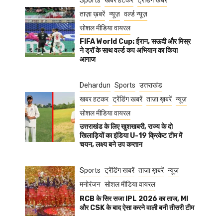
Sports
खबर हटकर
ट्रेंडिंग खबरें
ताज़ा ख़बरें
न्यूज़
वर्ल्ड न्यूज़
सोशल मीडिया वायरल
FIFA World Cup: ईरान, सऊदी और मिस्र
ने ड्रॉ के साथ वर्ल्ड कप अभियान का किया
आगाज
Dehardun
Sports
उत्तराखंड
खबर हटकर
ट्रेंडिंग खबरें
ताज़ा ख़बरें
न्यूज़
सोशल मीडिया वायरल
उत्तराखंड के लिए खुशखबरी, राज्य के दो
खिलाड़ियों का इंडिया U-19 क्रिकेट टीम में
चयन, लक्ष्य बने उप कप्तान
Sports
ट्रेंडिंग खबरें
ताज़ा ख़बरें
न्यूज़
मनोरंजन
सोशल मीडिया वायरल
RCB के सिर सजा IPL 2026 का ताज, MI
और CSK के बाद ऐसा करने वाली बनी तीसरी टीम