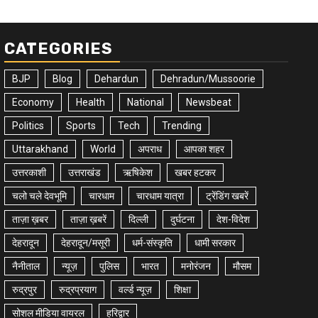
CATEGORIES
BJP
Blog
Dehardun
Dehradun/Mussoorie
Economy
Health
National
Newsbeat
Politics
Sports
Tech
Trending
Uttarakhand
World
अपराध
आपका शहर
उत्तरकाशी
उत्तराखंड
ऋषिकेश
खबर हटकर
चलो चले देवभूमि
चारधाम
चारधाम यात्रा
ट्रेंडिंग खबरें
ताज़ा ख़बर
ताज़ा ख़बरें
दिल्ली
दुर्घटना
देश-विदेश
देहरादून
देहरादून/मसूरी
धर्म-संस्कृति
धामी सरकार
नैनीताल
न्यूज़
पुलिस
भारत
मनोरंजन
मौसम
रुद्रपुर
रुद्रप्रयाग
वर्ल्ड न्यूज़
शिक्षा
सोशल मीडिया वायरल
हरिद्वार