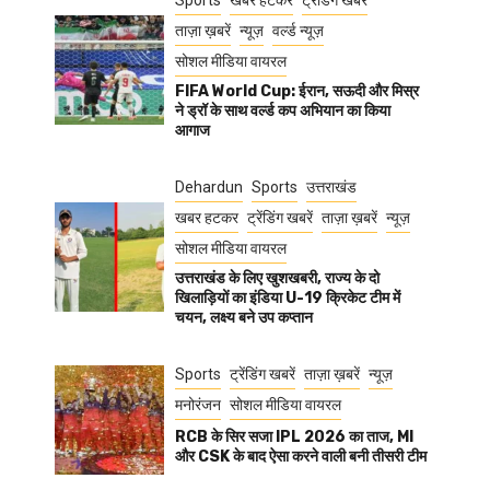
Sports
खबर हटकर
ट्रेंडिंग खबरें
ताज़ा ख़बरें
न्यूज़
वर्ल्ड न्यूज़
सोशल मीडिया वायरल
FIFA World Cup: ईरान, सऊदी और मिस्र
ने ड्रॉ के साथ वर्ल्ड कप अभियान का किया
आगाज
Dehardun
Sports
उत्तराखंड
खबर हटकर
ट्रेंडिंग खबरें
ताज़ा ख़बरें
न्यूज़
सोशल मीडिया वायरल
उत्तराखंड के लिए खुशखबरी, राज्य के दो
खिलाड़ियों का इंडिया U-19 क्रिकेट टीम में
चयन, लक्ष्य बने उप कप्तान
Sports
ट्रेंडिंग खबरें
ताज़ा ख़बरें
न्यूज़
मनोरंजन
सोशल मीडिया वायरल
RCB के सिर सजा IPL 2026 का ताज, MI
और CSK के बाद ऐसा करने वाली बनी तीसरी टीम