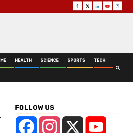
Facebook
Twitter
Linkedin
Youtube
Instagr
IME
HEALTH
SCIENCE
SPORTS
TECH
FOLLOW US
ी
Facebook
Instagram
X
YouTube