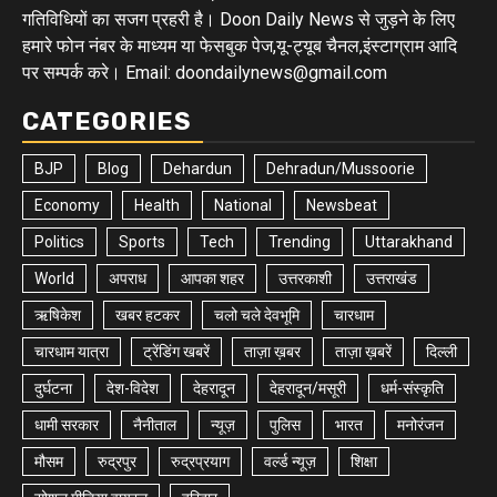
गतिविधियों का सजग प्रहरी है। Doon Daily News से जुड़ने के लिए
हमारे फोन नंबर के माध्यम या फेसबुक पेज,यू-ट्यूब चैनल,इंस्टाग्राम आदि
पर सम्पर्क करे। Email: doondailynews@gmail.com
CATEGORIES
BJP
Blog
Dehardun
Dehradun/Mussoorie
Economy
Health
National
Newsbeat
Politics
Sports
Tech
Trending
Uttarakhand
World
अपराध
आपका शहर
उत्तरकाशी
उत्तराखंड
ऋषिकेश
खबर हटकर
चलो चले देवभूमि
चारधाम
चारधाम यात्रा
ट्रेंडिंग खबरें
ताज़ा ख़बर
ताज़ा ख़बरें
दिल्ली
दुर्घटना
देश-विदेश
देहरादून
देहरादून/मसूरी
धर्म-संस्कृति
धामी सरकार
नैनीताल
न्यूज़
पुलिस
भारत
मनोरंजन
मौसम
रुद्रपुर
रुद्रप्रयाग
वर्ल्ड न्यूज़
शिक्षा