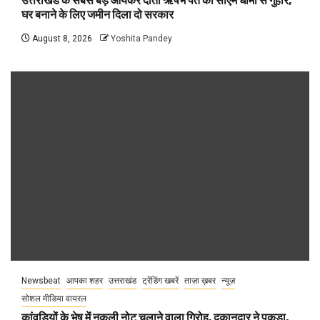
उत्तराखंड के सबसे बड़े आयकर दाता ऋषभ पंत की सीएम धामी से गुहार,
घर बनाने के लिए जमीन दिला दो सरकार
August 8, 2026
Yoshita Pandey
Newsbeat
आपका शहर
उत्तराखंड
ट्रेंडिंग खबरें
ताज़ा ख़बर
न्यूज़
सोशल मीडिया वायरल
कांवड़ियों के भेष में नकली नोट चलाने वाला गिरोह, दुकानदार ने पकड़ा,