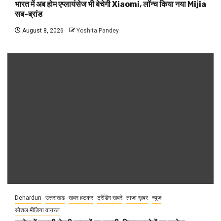
भारत में अब होम एप्लायंसेज भी बेचेगी Xiaomi, लॉन्च किया नया Mijia
सब-ब्रांड
August 8, 2026
Yoshita Pandey
Dehardun
उत्तराखंड
खबर हटकर
ट्रेंडिंग खबरें
ताज़ा ख़बर
न्यूज़
सोशल मीडिया वायरल