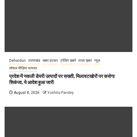
Dehardun
उत्तराखंड
खबर हटकर
ट्रेंडिंग खबरें
ताज़ा ख़बर
न्यूज़
सोशल मीडिया वायरल
प्रदेश में नकली डेयरी उत्पादों पर सख्ती, मिलावटखोरों पर कसेगा
शिकंजा, ये आदेश हुआ जारी
August 8, 2026
Yoshita Pandey