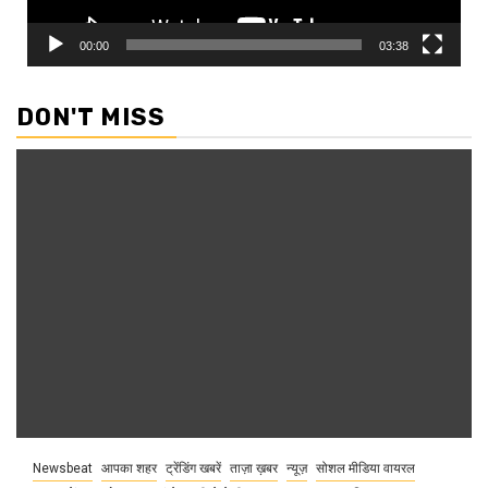
00:00
03:38
DON'T MISS
Newsbeat
आपका शहर
ट्रेंडिंग खबरें
ताज़ा ख़बर
न्यूज़
सोशल मीडिया वायरल