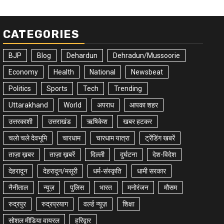
CATEGORIES
BJP
Blog
Dehardun
Dehradun/Mussoorie
Economy
Health
National
Newsbeat
Politics
Sports
Tech
Trending
Uttarakhand
World
अपराध
आपका शहर
उत्तरकाशी
उत्तराखंड
ऋषिकेश
खबर हटकर
चलो चले देवभूमि
चारधाम
चारधाम यात्रा
ट्रेंडिंग खबरें
ताज़ा ख़बर
ताज़ा ख़बरें
दिल्ली
दुर्घटना
देश-विदेश
देहरादून
देहरादून/मसूरी
धर्म-संस्कृति
धामी सरकार
नैनीताल
न्यूज़
पुलिस
भारत
मनोरंजन
मौसम
रुद्रपुर
रुद्रप्रयाग
वर्ल्ड न्यूज़
शिक्षा
सोशल मीडिया वायरल
हरिद्वार