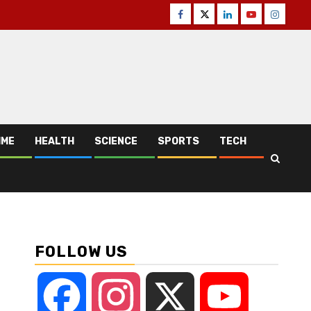
Facebook
Twitter
Linkedin
Youtube
Instagr
IME
HEALTH
SCIENCE
SPORTS
TECH
FOLLOW US
Facebook
Instagram
X
YouTube