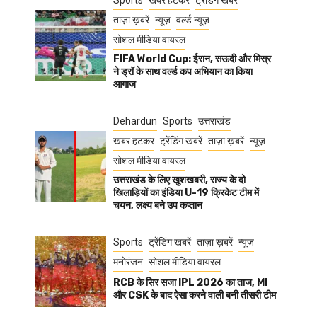
Sports
खबर हटकर
ट्रेंडिंग खबरें
ताज़ा ख़बरें
न्यूज़
वर्ल्ड न्यूज़
सोशल मीडिया वायरल
FIFA World Cup: ईरान, सऊदी और मिस्र
ने ड्रॉ के साथ वर्ल्ड कप अभियान का किया
आगाज
Dehardun
Sports
उत्तराखंड
खबर हटकर
ट्रेंडिंग खबरें
ताज़ा ख़बरें
न्यूज़
सोशल मीडिया वायरल
उत्तराखंड के लिए खुशखबरी, राज्य के दो
खिलाड़ियों का इंडिया U-19 क्रिकेट टीम में
चयन, लक्ष्य बने उप कप्तान
Sports
ट्रेंडिंग खबरें
ताज़ा ख़बरें
न्यूज़
मनोरंजन
सोशल मीडिया वायरल
RCB के सिर सजा IPL 2026 का ताज, MI
और CSK के बाद ऐसा करने वाली बनी तीसरी टीम