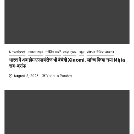
Newsbeat
आपका शहर
ट्रेंडिंग खबरें
ताज़ा ख़बर
न्यूज़
सोशल मीडिया वायरल
भारत में अब होम एप्लायंसेज भी बेचेगी Xiaomi, लॉन्च किया नया Mijia
सब-ब्रांड
August 8, 2026
Yoshita Pandey