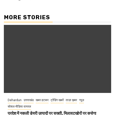
MORE STORIES
Dehardun
उत्तराखंड
खबर हटकर
ट्रेंडिंग खबरें
ताज़ा ख़बर
न्यूज़
सोशल मीडिया वायरल
प्रदेश में नकली डेयरी उत्पादों पर सख्ती, मिलावटखोरों पर कसेगा