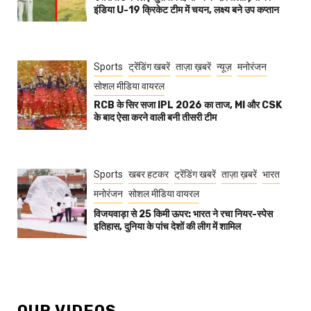
इंडिया U-19 क्रिकेट टीम में चयन, लक्ष्य बने उप कप्तान
Sports
ट्रेंडिंग खबरें
ताज़ा ख़बरें
न्यूज़
मनोरंजन
सोशल मीडिया वायरल
RCB के सिर सजा IPL 2026 का ताज, MI और CSK
के बाद ऐसा करने वाली बनी तीसरी टीम
Sports
खबर हटकर
ट्रेंडिंग खबरें
ताज़ा ख़बरें
भारत
मनोरंजन
सोशल मीडिया वायरल
विजयवाड़ा से 25 किमी ऊपर: भारत ने रचा नियर-स्पेस
इतिहास, दुनिया के पांच देशों की लीग में शामिल
OUR VIDEOS