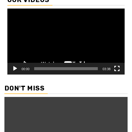
Video
Player
00:00
03:38
DON'T MISS