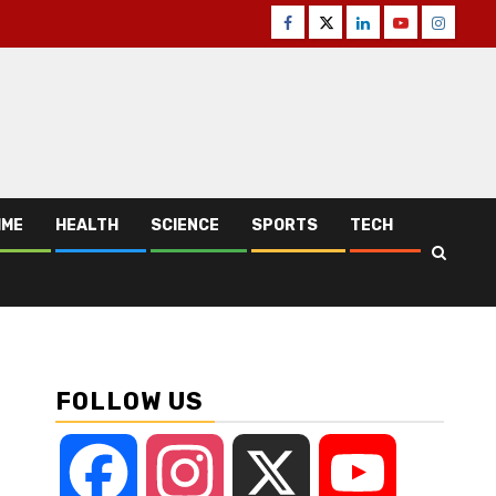
Facebook
Twitter
Linkedin
Youtube
Instagr
IME
HEALTH
SCIENCE
SPORTS
TECH
FOLLOW US
Facebook
Instagram
X
YouTube