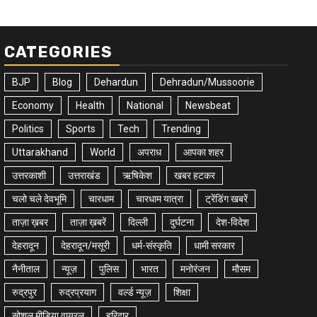
CATEGORIES
BJP
Blog
Dehardun
Dehradun/Mussoorie
Economy
Health
National
Newsbeat
Politics
Sports
Tech
Trending
Uttarakhand
World
अपराध
आपका शहर
उत्तरकाशी
उत्तराखंड
ऋषिकेश
खबर हटकर
चलो चले देवभूमि
चारधाम
चारधाम यात्रा
ट्रेंडिंग खबरें
ताज़ा ख़बर
ताज़ा ख़बरें
दिल्ली
दुर्घटना
देश-विदेश
देहरादून
देहरादून/मसूरी
धर्म-संस्कृति
धामी सरकार
नैनीताल
न्यूज़
पुलिस
भारत
मनोरंजन
मौसम
रुद्रपुर
रुद्रप्रयाग
वर्ल्ड न्यूज़
शिक्षा
सोशल मीडिया वायरल
हरिद्वार