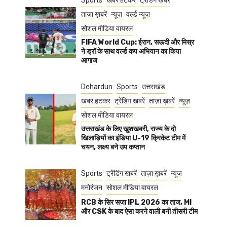
Sports
खबर हटकर
ट्रेंडिंग खबरें
ताज़ा ख़बरें
न्यूज़
वर्ल्ड न्यूज़
सोशल मीडिया वायरल
FIFA World Cup: ईरान, सऊदी और मिस्र
ने ड्रॉ के साथ वर्ल्ड कप अभियान का किया
आगाज
Dehardun
Sports
उत्तराखंड
खबर हटकर
ट्रेंडिंग खबरें
ताज़ा ख़बरें
न्यूज़
सोशल मीडिया वायरल
उत्तराखंड के लिए खुशखबरी, राज्य के दो
खिलाड़ियों का इंडिया U-19 क्रिकेट टीम में
चयन, लक्ष्य बने उप कप्तान
Sports
ट्रेंडिंग खबरें
ताज़ा ख़बरें
न्यूज़
मनोरंजन
सोशल मीडिया वायरल
RCB के सिर सजा IPL 2026 का ताज, MI
और CSK के बाद ऐसा करने वाली बनी तीसरी टीम