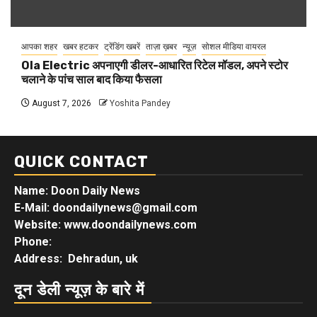
आपका शहर
खबर हटकर
ट्रेंडिंग खबरें
ताज़ा ख़बर
न्यूज़
सोशल मीडिया वायरल
Ola Electric अपनाएगी डीलर-आधारित रिटेल मॉडल, अपने स्टोर
चलाने के पांच साल बाद किया फैसला
August 7, 2026
Yoshita Pandey
QUICK CONTACT
Name: Doon Daily News
E-Mail: doondailynews@gmail.com
Website: www.doondailynews.com
Phone:
Address: Dehradun, uk
दून डेली न्यूज़ के बारे में