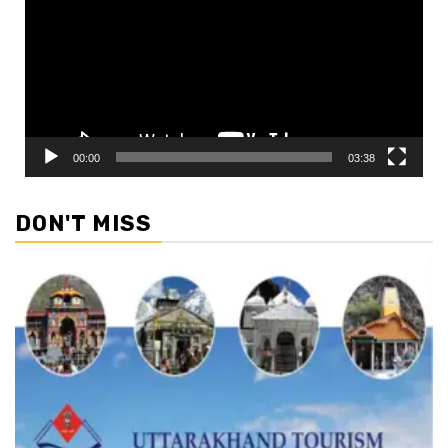
00:00
03:38
DON'T MISS