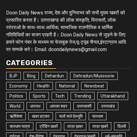
Doon Daily News राज्य, देश और दुनियाभर की सभी मुख्य खबरों को
प्रसारित करता है। उत्तराखण्ड की लोक संस्कृति, विरासतों, लोक
परंपराओ के साथ-साथ आर्थिक, सामाजिक राजनीतिक व धार्मिक
गतिविधियों का सजग प्रहरी है। Doon Daily News से जुड़ने के लिए
हमारे फोन नंबर के माध्यम या फेसबुक पेज,यू-ट्यूब चैनल,इंस्टाग्राम आदि
पर सम्पर्क करे। Email: doondailynews@gmail.com
CATEGORIES
BJP
Blog
Dehardun
Dehradun/Mussoorie
Economy
Health
National
Newsbeat
Politics
Sports
Tech
Trending
Uttarakhand
World
अपराध
आपका शहर
उत्तरकाशी
उत्तराखंड
ऋषिकेश
खबर हटकर
चलो चले देवभूमि
चारधाम
चारधाम यात्रा
ट्रेंडिंग खबरें
ताज़ा ख़बर
ताज़ा ख़बरें
दिल्ली
दुर्घटना
देश-विदेश
देहरादून
देहरादून/मसूरी
धर्म-संस्कृति